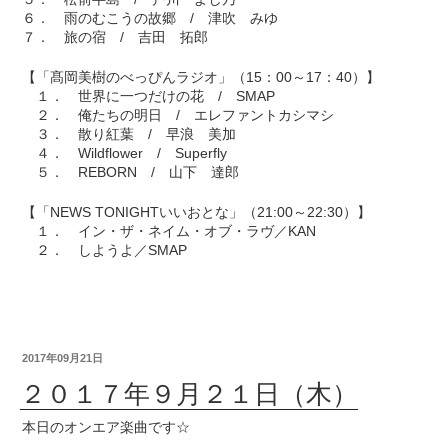
６． 雨のむこうの故郷 / 津吹 みゆ
７． 旅の宿 / 吉田 拓郎
【「髙岡美樹のべっぴんラジオ」（15：00～17：40）】
１． 世界に一つだけの花 / SMAP
２． 俺たちの明日 / エレファントカシマシ
３． 散り紅葉 / 早浪 美加
４． Wildflower / Superfly
５． REBORN / 山下 達郎
【「NEWS TONIGHTいいおとな」（21:00～22:30）】
１． イン・ザ・ネイム・オブ・ラヴ／KAN
２． しようよ／SMAP
2017年09月21日
２０１７年９月２１日（木）
本日のオンエア楽曲です☆