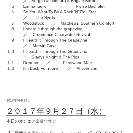
／ Serge Gainsbourg & Brigitte Bardot
５． Emmanuelle ／ Pierre Bachelet
６． So You Want To Be A Rock 'N' Roll Star
／ The Byrds
７． Woodstock ／ Matthews' Southern Comfort
８． I heard it through the grapevine
／ Creedence Clearwater Revival
９． I Heard It Through The Grapevine
／ Marvin Gaye
１０． I Heard It Through The Grapevine
／ Gladys Knight & The Pips
１１． Dreams ／ Fleetwood Mac
１２． I'm Back For more ／ Al Johnson
2017年09月27日
２０１７年９月２７日（水）
本日のオンエア楽曲です☆
【「慶元まさ美のハッピー・モーニング」（7：00～9：00）】