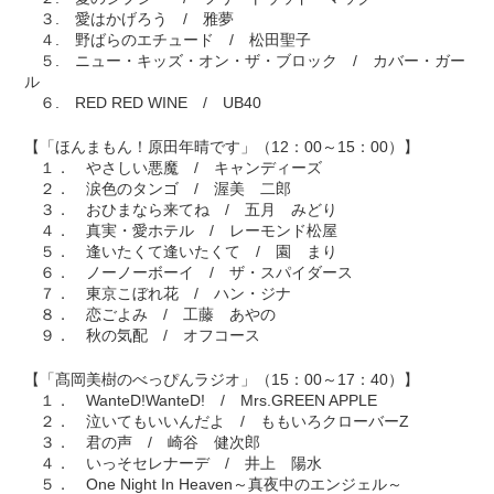
３. 愛はかげろう / 雅夢
４. 野ばらのエチュード / 松田聖子
５. ニュー・キッズ・オン・ザ・ブロック / カバー・ガー
ル
６. RED RED WINE / UB40
【「ほんまもん！原田年晴です」（12：00～15：00）】
１． やさしい悪魔 / キャンディーズ
２． 涙色のタンゴ / 渥美 二郎
３． おひまなら来てね / 五月 みどり
４． 真実・愛ホテル / レーモンド松屋
５． 逢いたくて逢いたくて / 園 まり
６． ノーノーボーイ / ザ・スパイダース
７． 東京こぼれ花 / ハン・ジナ
８． 恋ごよみ / 工藤 あやの
９． 秋の気配 / オフコース
【「髙岡美樹のべっぴんラジオ」（15：00～17：40）】
１． WanteD!WanteD! / Mrs.GREEN APPLE
２． 泣いてもいいんだよ / ももいろクローバーZ
３． 君の声 / 崎谷 健次郎
４． いっそセレナーデ / 井上 陽水
５． One Night In Heaven～真夜中のエンジェル～