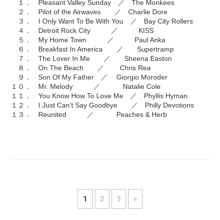
１． Pleasant Valley Sunday ／ The Monkees
２． Pilot of the Airwaves ／ Charlie Dore
３． I Only Want To Be With You ／ Bay City Rollers
４． Detroit Rock City ／ KISS
５． My Home Town ／ Paul Anka
６． Breakfast In America ／ Supertramp
７． The Lover In Me ／ Sheena Easton
８． On The Beach ／ Chris Rea
９． Son Of My Father ／ Giorgio Moroder
１０． Mr. Melody ／ Natalie Cole
１１． You Know How To Love Me ／ Phyllis Hyman
１２． I Just Can’t Say Goodbye ／ Philly Devotions
１３． Reunited ／ Peaches & Herb
1
2
3
»