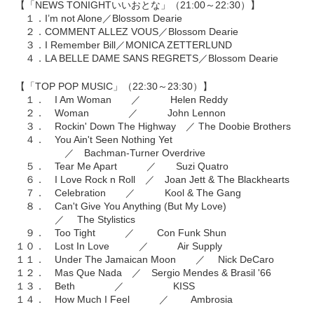
【「NEWS TONIGHTいいおとな」（21:00～22:30）】
１．I’m not Alone／Blossom Dearie
２．COMMENT ALLEZ VOUS／Blossom Dearie
３．I Remember Bill／MONICA ZETTERLUND
４．LA BELLE DAME SANS REGRETS／Blossom Dearie
【「TOP POP MUSIC」（22:30～23:30）】
１． I Am Woman ／ Helen Reddy
２． Woman ／ John Lennon
３． Rockin' Down The Highway ／ The Doobie Brothers
４． You Ain't Seen Nothing Yet
／ Bachman-Turner Overdrive
５． Tear Me Apart ／ Suzi Quatro
６． I Love Rock n Roll ／ Joan Jett & The Blackhearts
７． Celebration ／ Kool & The Gang
８． Can't Give You Anything (But My Love)
／ The Stylistics
９． Too Tight ／ Con Funk Shun
１０． Lost In Love ／ Air Supply
１１． Under The Jamaican Moon ／ Nick DeCaro
１２． Mas Que Nada ／ Sergio Mendes & Brasil '66
１３． Beth ／ KISS
１４． How Much I Feel ／ Ambrosia