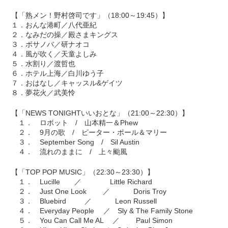
【「熟メン！野村啓司です」（18:00～19:45）】
１．おんな港町／八代亜紀
２．なみだの操／殿さまキングス
３．ボサノバ／研ナオコ
４．風が吹く／天童よしみ
５．水割り／渡哲也
６．ホテル上海／白川ゆう子
７．おはなし／キャッスル&ゲイツ
８．夢花火／武美怜
【「NEWS TONIGHTいいおとな」（21:00～22:30）】
１． ロボット / 山本精一＆Phew
２． 9月の歌 / ピーター・ポール＆マリー
３． September Song / Sil Austin
４． 流れのままに / 上々颱風
【「TOP POP MUSIC」（22:30～23:30）】
１． Lucille ／ Little Richard
２． Just One Look ／ Doris Troy
３． Bluebird ／ Leon Russell
４． Everyday People ／ Sly & The Family Stone
５． You Can Call Me AL ／ Paul Simon