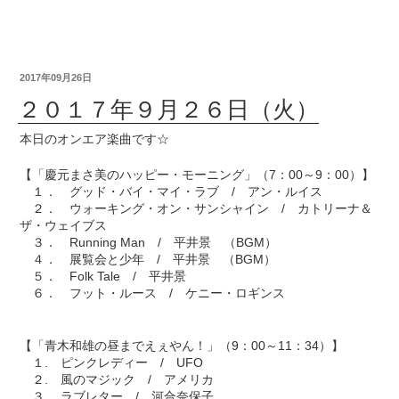
2017年09月26日
２０１７年９月２６日（火）
本日のオンエア楽曲です☆
【「慶元まさ美のハッピー・モーニング」（7：00～9：00）】
１． グッド・バイ・マイ・ラブ / アン・ルイス
２． ウォーキング・オン・サンシャイン / カトリーナ＆
ザ・ウェイブス
３． Running Man / 平井景 （BGM）
４． 展覧会と少年 / 平井景 （BGM）
５． Folk Tale / 平井景
６． フット・ルース / ケニー・ロギンス
【「青木和雄の昼までえぇやん！」（9：00～11：34）】
１. ピンクレディー / UFO
２. 風のマジック / アメリカ
３. ラブレター / 河合奈保子