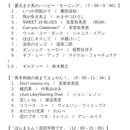
【「慶元まさ美のハッピー・モーニング」（7：00～9：00）】
１． いつか何処かで / 桑田佳祐
２． 我が良き友よ / かまやつひろし
３． SWEET 19 BLUES / 安室奈美恵 （BGM）
４． Can you Celebrate? / 安室奈美恵
５． ウィル・ユー・ダンス / ジャニス・イアン
６． ほほにキスして / 水越けいこ
７． 涙色のタンゴ / 渥美二郎
８． ダンシング・ヒーロー / 荻野目洋子
９． ギブ・ミー・アップ / マイケル・フォーチュナテ
ィ
１０． ギルティー / 鈴木雅之
【「青木和雄の昼までえぇやん！」（9：00～11：34）】
１. Don't wanna cry / 安室奈美恵
２. 横恋慕 / 中島みゆき
３. (Just Like)Starting Over / ジョン・レノン
４. 悲しいね / 渡辺美里
５. リリース・ミー / ウィルソン・フィリップス
６. めだかの兄弟 / わらべ
７. 恋のブギ・ウギ・トレイン / アン・ルイス
【「ほんまもん！原田年晴です」（12：00～15：00）】