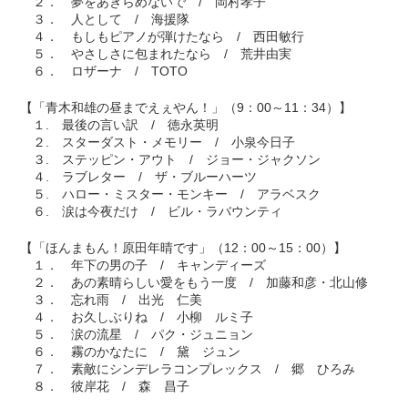
２． 夢をあきらめないで / 岡村孝子
３． 人として / 海援隊
４． もしもピアノが弾けたなら / 西田敏行
５． やさしさに包まれたなら / 荒井由実
６． ロザーナ / TOTO
【「青木和雄の昼までえぇやん！」（9：00～11：34）】
１. 最後の言い訳 / 徳永英明
２. スターダスト・メモリー / 小泉今日子
３. ステッピン・アウト / ジョー・ジャクソン
４. ラブレター / ザ・ブルーハーツ
５. ハロー・ミスター・モンキー / アラベスク
６. 涙は今夜だけ / ビル・ラバウンティ
【「ほんまもん！原田年晴です」（12：00～15：00）】
１． 年下の男の子 / キャンディーズ
２． あの素晴らしい愛をもう一度 / 加藤和彦・北山修
３． 忘れ雨 / 出光 仁美
４． お久しぶりね / 小柳 ルミ子
５． 涙の流星 / パク・ジュニョン
６． 霧のかなたに / 黛 ジュン
７． 素敵にシンデレラコンプレックス / 郷 ひろみ
８． 彼岸花 / 森 昌子