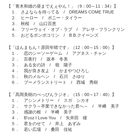
【「青木和雄の昼までえぇやん！」（9：00～11：34）】
１. さよならを待ってる / DREAMS COME TRUE
２. ヒーロー / ボニー・タイラー
３. 秋桜 / 山口百恵
４. フリーウェイ・オブ・ラブ / アレサ・フランクリン
５. おどるポンポコリン / B.B.クイーンズ
【「ほんまもん！原田年晴です」（12：00～15：00）】
１． 恋のシーソーゲーム / アグネス・チャン
２． 百夜行 / 坂本 冬美
３． ある女の詩 / 嶺 陽子
４． 我が良き友よ / かまやつひろし
５． 秋のメルヘン / 石川 さゆり
６． ブーメランストリート / 西城 秀樹
【「髙岡美樹のべっぴんラジオ」（15：00～17：40）】
１． アシンメトリー / スガ シカオ
２． サクラ～卒業できなかった君へ～ / 半﨑 美子
３． 感謝の根 / 半﨑 美子
４． B'coz I Love You / 矢井田 瞳
５． 君をのせて / 井上 あずみ
６． 若い広場 / 桑田 佳祐