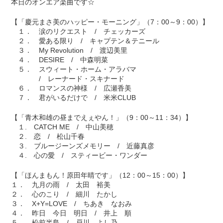
本日のオンエア楽曲です☆
【「慶元まさ美のハッピー・モーニング」（7：00～9：00）】
１． 涙のリクエスト / チェッカーズ
２． 愛ある限り / キャプテン＆テニール
３． My Revolution / 渡辺美里
４． DESIRE / 中森明菜
５． スウィート・ホーム・アラバマ
/ レーナード・スキナード
６． ロマンスの神様 / 広瀬香美
７． 君がいるだけで / 米米CLUB
【「青木和雄の昼までえぇやん！」（9：00～11：34）】
１. CATCH ME / 中山美穂
２. 恋 / 松山千春
３. ブルージーンズメモリー / 近藤真彦
４. 心の愛 / スティービー・ワンダー
【「ほんまもん！原田年晴です」（12：00～15：00）】
１． 九月の雨 / 太田 裕美
２． 心のこり / 細川 たかし
３． X+Y=LOVE / ちあき なおみ
４． 昨日 今日 明日 / 井上 順
５． 松前半島 / 戸川 よし乃