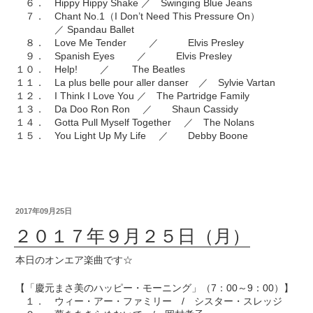
６． Hippy Hippy Shake ／ Swinging Blue Jeans
７． Chant No.1（I Don’t Need This Pressure On）
／ Spandau Ballet
８． Love Me Tender ／ Elvis Presley
９． Spanish Eyes ／ Elvis Presley
１０． Help! ／ The Beatles
１１． La plus belle pour aller danser ／ Sylvie Vartan
１２． I Think I Love You ／ The Partridge Family
１３． Da Doo Ron Ron ／ Shaun Cassidy
１４． Gotta Pull Myself Together ／ The Nolans
１５． You Light Up My Life ／ Debby Boone
2017年09月25日
２０１７年９月２５日（月）
本日のオンエア楽曲です☆
【「慶元まさ美のハッピー・モーニング」（7：00～9：00）】
１． ウィー・アー・ファミリー / シスター・スレッジ