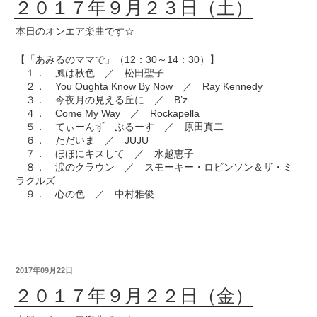
２０１７年９月２３日（土）
本日のオンエア楽曲です☆
【「あみるのママで」（12：30～14：30）】
１． 風は秋色 ／ 松田聖子
２． You Oughta Know By Now ／ Ray Kennedy
３． 今夜月の見える丘に ／ B’z
４． Come My Way ／ Rockapella
５． てぃーんず ぶるーす ／ 原田真二
６． ただいま ／ JUJU
７． ほほにキスして ／ 水越恵子
８． 涙のクラウン ／ スモーキー・ロビンソン＆ザ・ミ
ラクルズ
９． 心の色 ／ 中村雅俊
2017年09月22日
２０１７年９月２２日（金）