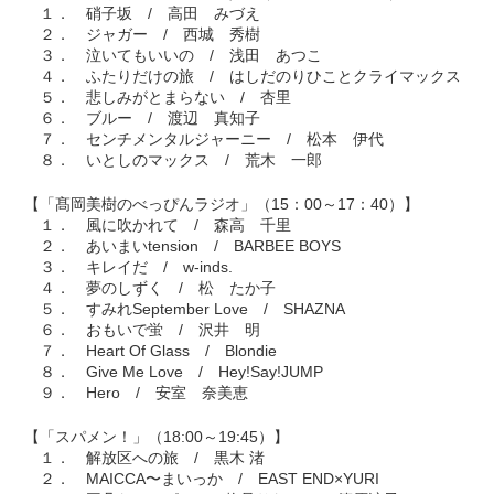
１． 硝子坂 / 高田 みづえ
２． ジャガー / 西城 秀樹
３． 泣いてもいいの / 浅田 あつこ
４． ふたりだけの旅 / はしだのりひことクライマックス
５． 悲しみがとまらない / 杏里
６． ブルー / 渡辺 真知子
７． センチメンタルジャーニー / 松本 伊代
８． いとしのマックス / 荒木 一郎
【「髙岡美樹のべっぴんラジオ」（15：00～17：40）】
１． 風に吹かれて / 森高 千里
２． あいまいtension / BARBEE BOYS
３． キレイだ / w-inds.
４． 夢のしずく / 松 たか子
５． すみれSeptember Love / SHAZNA
６． おもいで蛍 / 沢井 明
７． Heart Of Glass / Blondie
８． Give Me Love / Hey!Say!JUMP
９． Hero / 安室 奈美恵
【「スパメン！」（18:00～19:45）】
１． 解放区への旅 / 黒木 渚
２． MAICCA〜まいっか / EAST END×YURI