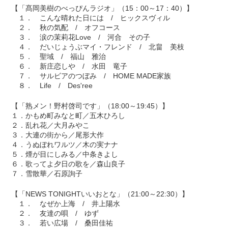
【「髙岡美樹のべっぴんラジオ」（15：00～17：40）】
１． こんな晴れた日には / ヒックスヴィル
２． 秋の気配 / オフコース
３． 涙の茉莉花Love / 河合 その子
４． だいじょうぶマイ・フレンド / 北畠 美枝
５． 聖域 / 福山 雅治
６． 新庄恋しや / 水田 竜子
７． サルビアのつぼみ / HOME MADE家族
８． Life / Des'ree
【「熟メン！野村啓司です」（18:00～19:45）】
１．かもめ町みなと町／五木ひろし
２．乱れ花／大月みやこ
３．大連の街から／尾形大作
４．うぬぼれワルツ／木の実ナナ
５．煙が目にしみる／中条きよし
６．歌ってよ夕日の歌を／森山良子
７．雪散華／石原詢子
【「NEWS TONIGHTいいおとな」（21:00～22:30）】
１． なぜか上海 / 井上陽水
２． 友達の唄 / ゆず
３． 若い広場 / 桑田佳祐