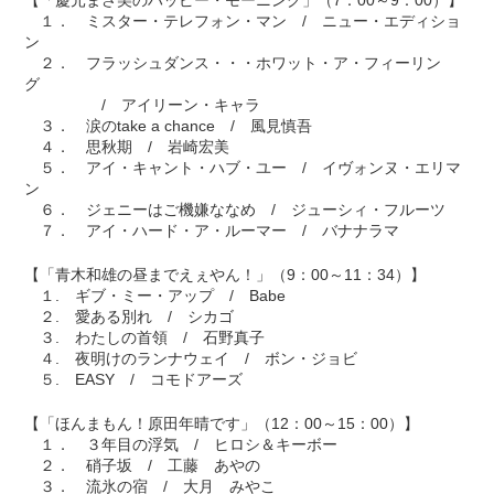
１． ミスター・テレフォン・マン / ニュー・エディショ
ン
２． フラッシュダンス・・・ホワット・ア・フィーリン
グ
/ アイリーン・キャラ
３． 涙のtake a chance / 風見慎吾
４． 思秋期 / 岩崎宏美
５． アイ・キャント・ハブ・ユー / イヴォンヌ・エリマ
ン
６． ジェニーはご機嫌ななめ / ジューシィ・フルーツ
７． アイ・ハード・ア・ルーマー / バナナラマ
【「青木和雄の昼までえぇやん！」（9：00～11：34）】
１. ギブ・ミー・アップ / Babe
２. 愛ある別れ / シカゴ
３. わたしの首領 / 石野真子
４. 夜明けのランナウェイ / ボン・ジョビ
５. EASY / コモドアーズ
【「ほんまもん！原田年晴です」（12：00～15：00）】
１． ３年目の浮気 / ヒロシ＆キーボー
２． 硝子坂 / 工藤 あやの
３． 流氷の宿 / 大月 みやこ