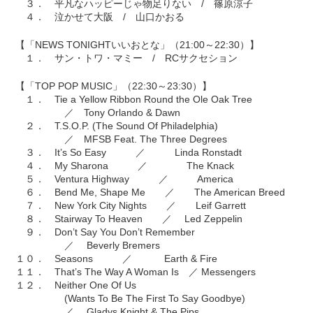
３． 平凡なハッピーじゃ物足りない / 篠原涼子
４． 泣かせて大阪 / 山口かおる
【「NEWS TONIGHTいいおとな」（21:00～22:30）】
１． サン・トワ・マミー / RCサクセション
【「TOP POP MUSIC」（22:30～23:30）】
１． Tie a Yellow Ribbon Round the Ole Oak Tree
／ Tony Orlando & Dawn
２． T.S.O.P. (The Sound Of Philadelphia)
／ MFSB Feat. The Three Degrees
３． It’s So Easy ／ Linda Ronstadt
４． My Sharona ／ The Knack
５． Ventura Highway ／ America
６． Bend Me, Shape Me ／ The American Breed
７． New York City Nights ／ Leif Garrett
８． Stairway To Heaven ／ Led Zeppelin
９． Don’t Say You Don’t Remember
／ Beverly Bremers
１０． Seasons ／ Earth & Fire
１１． That’s The Way A Woman Is ／ Messengers
１２． Neither One Of Us
(Wants To Be The First To Say Goodbye)
／ Gladys Knight & The Pips