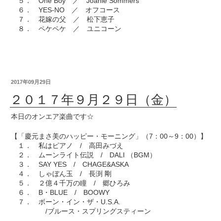
５． One Boy ／ Joanie Sommers
６． YES-NO ／ オフコース
７． 花嫁の父 ／ 松下恵子
８． ペケペケ ／ ユニコーン
2017年09月29日
２０１７年９月２９日（金）
本日のオンエア楽曲です☆
【「慶元まさ美のハッピー・モーニング」（7：00～9：00）】
１． 私はピアノ / 高田みづえ
２． ムーンライト伝説 / DALI （BGM）
３． SAY YES / CHAGE&ASKA
４． しゃぼん玉 / 長渕 剛
５． ２億４千万の瞳 / 郷ひろみ
６． B・BLUE / BOOWY
７． ボーン・イン・ザ・U.S.A.
/ブルース・スプリングスティーン