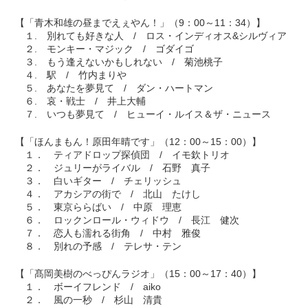
【「青木和雄の昼までえぇやん！」（9：00～11：34）】
１. 別れても好きな人 / ロス・インディオス&シルヴィア
２. モンキー・マジック / ゴダイゴ
３. もう逢えないかもしれない / 菊池桃子
４. 駅 / 竹内まりや
５. あなたを夢見て / ダン・ハートマン
６. 哀・戦士 / 井上大輔
７. いつも夢見て / ヒューイ・ルイス＆ザ・ニュース
【「ほんまもん！原田年晴です」（12：00～15：00）】
１． ティアドロップ探偵団 / イモ欽トリオ
２． ジュリーがライバル / 石野 真子
３． 白いギター / チェリッシュ
４． アカシアの街で / 北山 たけし
５． 東京ららばい / 中原 理恵
６． ロックンロール・ウィドウ / 長江 健次
７． 恋人も濡れる街角 / 中村 雅俊
８． 別れの予感 / テレサ・テン
【「髙岡美樹のべっぴんラジオ」（15：00～17：40）】
１． ボーイフレンド / aiko
２． 風の一秒 / 杉山 清貴