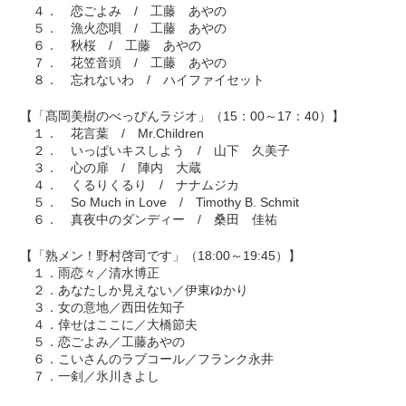
４． 恋ごよみ / 工藤 あやの
５． 漁火恋唄 / 工藤 あやの
６． 秋桜 / 工藤 あやの
７． 花笠音頭 / 工藤 あやの
８． 忘れないわ / ハイファイセット
【「髙岡美樹のべっぴんラジオ」（15：00～17：40）】
１． 花言葉 / Mr.Children
２． いっぱいキスしよう / 山下 久美子
３． 心の扉 / 陣内 大蔵
４． くるりくるり / ナナムジカ
５． So Much in Love / Timothy B. Schmit
６． 真夜中のダンディー / 桑田 佳祐
【「熟メン！野村啓司です」（18:00～19:45）】
１．雨恋々／清水博正
２．あなたしか見えない／伊東ゆかり
３．女の意地／西田佐知子
４．倖せはここに／大橋節夫
５．恋ごよみ／工藤あやの
６．こいさんのラブコール／フランク永井
７．一剣／氷川きよし