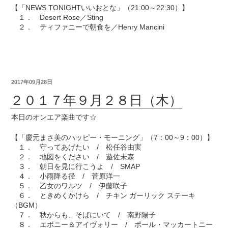
【「NEWS TONIGHTいいおとな」（21:00～22:30）】
１． Desert Rose／Sting
２． ティファニーで朝食を／Henry Mancini
2017年09月28日
２０１７年９月２８日（木）
本日のオンエア楽曲です☆
【「慶元まさ美のハッピー・モーニング」（7：00～9：00）】
１． 守ってあげたい / 松任谷由実
２． 地図をください / 遊佐未森
３． 朝日を見に行こうよ / SMAP
４． 小雨降る径 / 菅原洋一
５． 乙女のワルツ / 伊藤咲子
６． ときめくかけら / チキン ガーリック ステーキ
（BGM）
７． 秋からも、そばにいて / 南野陽子
８． エボニー＆アイヴォリー / ポール・マッカートニー