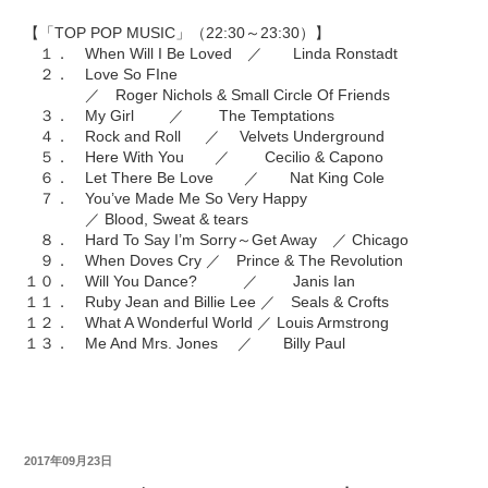
【「TOP POP MUSIC」（22:30～23:30）】
１． When Will I Be Loved ／ Linda Ronstadt
２． Love So FIne
／ Roger Nichols & Small Circle Of Friends
３． My Girl ／ The Temptations
４． Rock and Roll ／ Velvets Underground
５． Here With You ／ Cecilio & Capono
６． Let There Be Love ／ Nat King Cole
７． You’ve Made Me So Very Happy
／ Blood, Sweat & tears
８． Hard To Say I’m Sorry～Get Away ／ Chicago
９． When Doves Cry ／ Prince & The Revolution
１０． Will You Dance? ／ Janis Ian
１１． Ruby Jean and Billie Lee ／ Seals & Crofts
１２． What A Wonderful World ／ Louis Armstrong
１３． Me And Mrs. Jones ／ Billy Paul
2017年09月23日