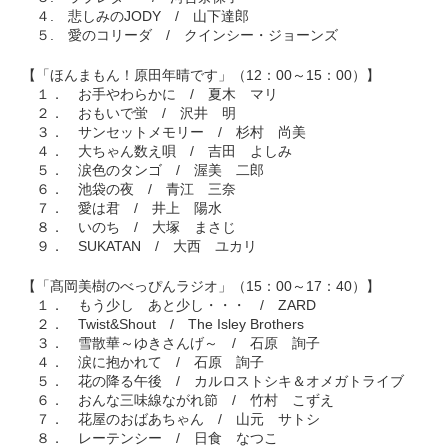
４. 悲しみのJODY / 山下達郎
５. 愛のコリーダ / クインシー・ジョーンズ
【「ほんまもん！原田年晴です」（12：00～15：00）】
１． お手やわらかに / 夏木 マリ
２． おもいで蛍 / 沢井 明
３． サンセットメモリー / 杉村 尚美
４． 大ちゃん数え唄 / 吉田 よしみ
５． 涙色のタンゴ / 渥美 二郎
６． 池袋の夜 / 青江 三奈
７． 愛は君 / 井上 陽水
８． いのち / 大塚 まさじ
９． SUKATAN / 大西 ユカリ
【「髙岡美樹のべっぴんラジオ」（15：00～17：40）】
１． もう少し あと少し・・・ / ZARD
２． Twist&Shout / The Isley Brothers
３． 雪散華～ゆきさんげ～ / 石原 詢子
４． 涙に抱かれて / 石原 詢子
５． 花の降る午後 / カルロストシキ＆オメガトライブ
６． おんな三味線ながれ節 / 竹村 こずえ
７． 花屋のおばあちゃん / 山元 サトシ
８． レーテンシー / 日食 なつこ