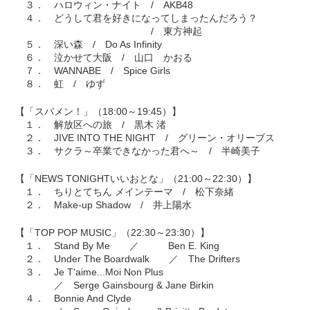
３． ハロウィン・ナイト / AKB48
４． どうして君を好きになってしまったんだろう？
/ 東方神起
５． 深い森 / Do As Infinity
６． 泣かせて大阪 / 山口 かおる
７． WANNABE / Spice Girls
８． 虹 / ゆず
【「スパメン！」（18:00～19:45）】
１． 解放区への旅 / 黒木 渚
２． JIVE INTO THE NIGHT / グリーン・オリーブス
３． サクラ～卒業できなかった君へ～ / 半崎美子
【「NEWS TONIGHTいいおとな」（21:00～22:30）】
１． ちりとてちん メインテーマ / 松下奈緒
２． Make-up Shadow / 井上陽水
【「TOP POP MUSIC」（22:30～23:30）】
１． Stand By Me ／ Ben E. King
２． Under The Boardwalk ／ The Drifters
３． Je T'aime...Moi Non Plus
／ Serge Gainsbourg & Jane Birkin
４． Bonnie And Clyde