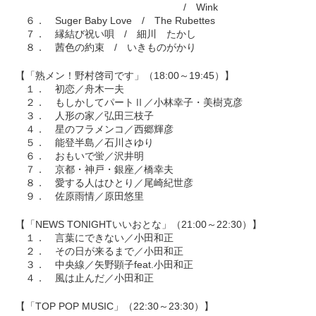
/ Wink
６． Suger Baby Love / The Rubettes
７． 縁結び祝い唄 / 細川 たかし
８． 茜色の約束 / いきものがかり
【「熟メン！野村啓司です」（18:00～19:45）】
１． 初恋／舟木一夫
２． もしかしてパートⅡ／小林幸子・美樹克彦
３． 人形の家／弘田三枝子
４． 星のフラメンコ／西郷輝彦
５． 能登半島／石川さゆり
６． おもいで蛍／沢井明
７． 京都・神戸・銀座／橋幸夫
８． 愛する人はひとり／尾崎紀世彦
９． 佐原雨情／原田悠里
【「NEWS TONIGHTいいおとな」（21:00～22:30）】
１． 言葉にできない／小田和正
２． その日が来るまで／小田和正
３． 中央線／矢野顕子feat.小田和正
４． 風は止んだ／小田和正
【「TOP POP MUSIC」（22:30～23:30）】