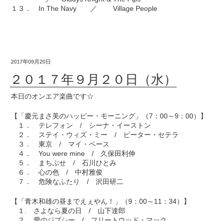
１３． In The Navy ／ Village People
2017年09月20日
２０１７年９月２０日（水）
本日のオンエア楽曲です☆
【「慶元まさ美のハッピー・モーニング」（7：00～9：00）】
１． テレフォン / シーナ・イーストン
２． ステイ・ウィズ・ミー / ピーター・セテラ
３． 東京 / マイ・ペース
４． You were mine / 久保田利伸
５． まちぶせ / 石川ひとみ
６． 心の色 / 中村雅俊
７． 危険なふたり / 沢田研二
【「青木和雄の昼までえぇやん！」（9：00～11：34）】
１. さよなら夏の日 / 山下達郎
２. 愛のジプシー / フリートウッド・マック