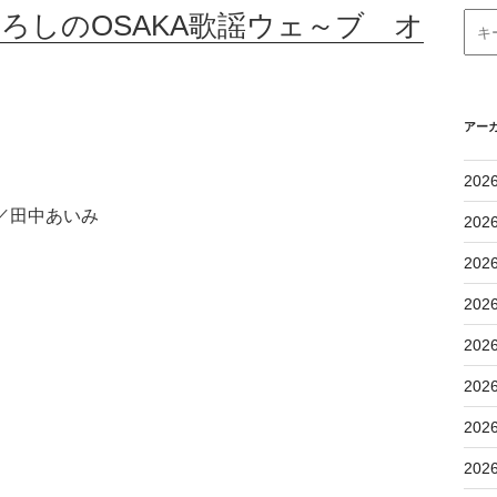
ひろしのOSAKA歌謡ウェ～ブ オ
アー
202
ジ／田中あいみ
202
202
202
202
202
202
202