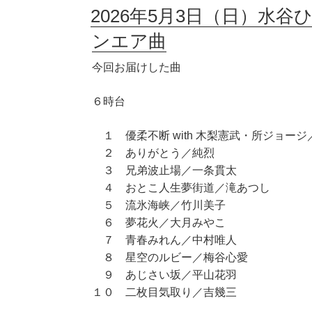
2026年5月3日（日）水谷
ンエア曲
今回お届けした曲
６時台
１ 優柔不断 with 木梨憲武・所ジョー
２ ありがとう／純烈
３ 兄弟波止場／一条貫太
４ おとこ人生夢街道／滝あつし
５ 流氷海峡／竹川美子
６ 夢花火／大月みやこ
７ 青春みれん／中村唯人
８ 星空のルビー／梅谷心愛
９ あじさい坂／平山花羽
１０ 二枚目気取り／吉幾三