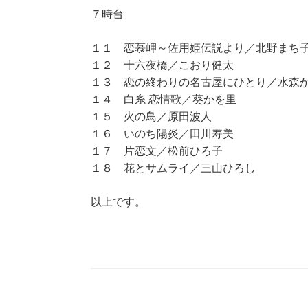
７時台
１１ 恋慕岬～佐用姫伝説より／北野まち
１２ 十六夜橋／こおり健太
１３ 恋の終わりの名古屋にひとり／水森
１４ 白糸 恋情歌／葵かを里
１５ 火の鳥／原田波人
１６ いのち陽炎／田川寿美
１７ 片恋文／松前ひろ子
１８ 花とサムライ／三山ひろし
以上です。