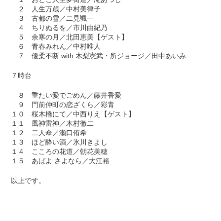
２ 人生万歳／中村美律子
３ 古都の雪／二見颯一
４ ちりぬるを／市川由紀乃
５ 余寒の月／北田恵美【ゲスト】
６ 青春みれん／中村唯人
７ 優柔不断 with 木梨憲武・所ジョージ／田中あいみ
７時台
８ 重たい愛でごめん／藤井香愛
９ 門前仲町の恋ざくら／彩青
１０ 桜木橋にて／中西りえ【ゲスト】
１１ 風神雷神／木村徹二
１２ 二人傘／瀬口侑希
１３ ほど酔い酒／氷川きよし
１４ こころの花道／朝花美穂
１５ あばよ さよなら／大江裕
以上です。