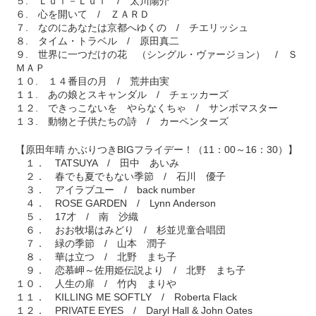
５. Ｌｕｉ－Ｌｕｉ / 太川陽介
６. 心を開いて / ＺＡＲＤ
７. なのにあなたは京都へゆくの / チエリッシュ
８. タイム・トラベル / 原田真二
９. 世界に一つだけの花 （シングル・ヴァージョン） / Ｓ
ＭＡＰ
１０. １４番目の月 / 荒井由実
１１. あの娘とスキャンダル / チェッカーズ
１２. できっこないを やらなくちゃ / サンボマスター
１３. 動物と子供たちの詩 / カーペンターズ
【原田年晴 かぶりつきBIGフライデー！（11：00～16：30）】
１． TATSUYA / 田中 あいみ
２． 春でも夏でもない季節 / 石川 優子
３． アイラブユー / back number
４． ROSE GARDEN / Lynn Anderson
５． 17才 / 南 沙織
６． おお牧場はみどり / 杉並児童合唱団
７． 緑の季節 / 山本 潤子
８． 華は立つ / 北野 まち子
９． 恋慕岬～佐用姫伝説より / 北野 まち子
１０． 人生の扉 / 竹内 まりや
１１． KILLING ME SOFTLY / Roberta Flack
１２． PRIVATE EYES / Daryl Hall & John Oates