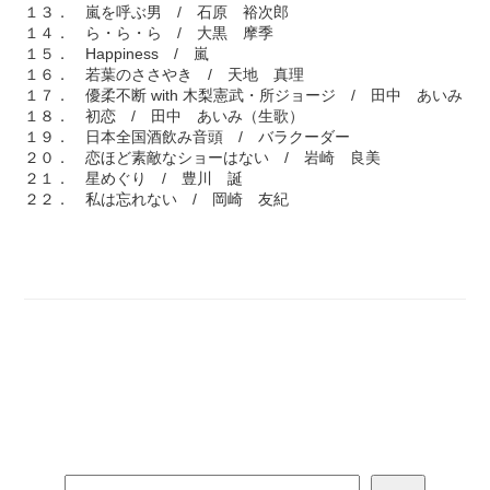
１３． 嵐を呼ぶ男 / 石原 裕次郎
１４． ら・ら・ら / 大黒 摩季
１５． Happiness / 嵐
１６． 若葉のささやき / 天地 真理
１７． 優柔不断 with 木梨憲武・所ジョージ / 田中 あいみ
１８． 初恋 / 田中 あいみ（生歌）
１９． 日本全国酒飲み音頭 / バラクーダー
２０． 恋ほど素敵なショーはない / 岩崎 良美
２１． 星めぐり / 豊川 誕
２２． 私は忘れない / 岡崎 友紀