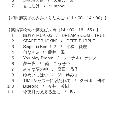
６． 道頓堀人情 / 天童よしみ
７． 君に届け / flumpool
【和田麻実子のみみよりだんご（11：00～14：00）】
【笑福亭松喬の笑えば大吉（14：00～16：55）】
１． 晴れたらいいね / DREAMS COME TRUE
２． SPACE TRUCKIN' / DEEP PURPLE
３． Single is Best！？ / 平松 愛理
４． 何なんw / 藤井 風
５． You May Dream / シーナ＆ロケッツ
６． 夢一夜 / 南 こうせつ
７． みんな夢の中 / 高田 恭子
８． ゆめいっぱい / 関 ゆみ子
９． TIMEシャワーに射たれて / 久保田 利伸
１０． Bluebird / 今井 美樹
１１． 今夜月の見える丘に / B'z