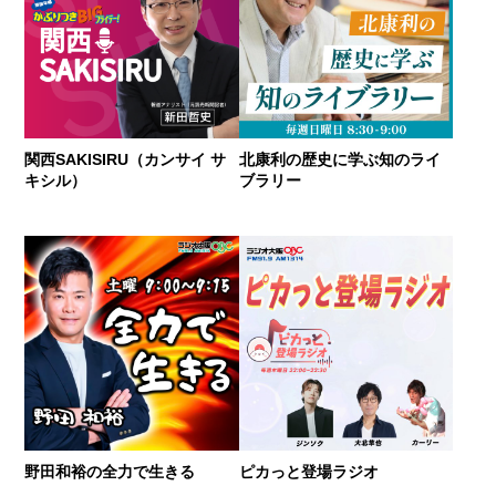
関西SAKISIRU（カンサイ サ
北康利の歴史に学ぶ知のライ
キシル）
ブラリー
野田和裕の全力で生きる
ピカっと登場ラジオ