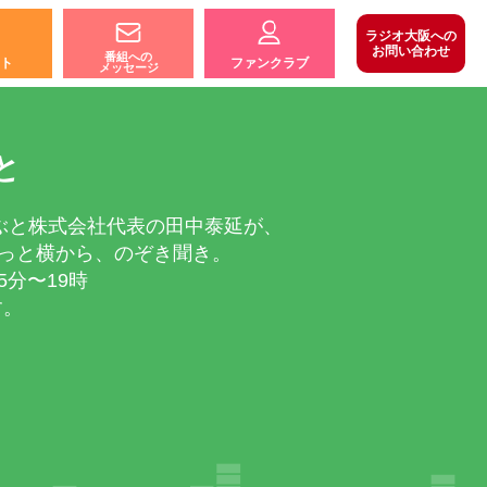
ラジオ大阪への
お問い合わせ
番組への
ト
ファンクラブ
メッセージ
と
ぶと株式会社代表の田中泰延が、
ょっと横から、のぞき聞き。
5分〜19時
す。