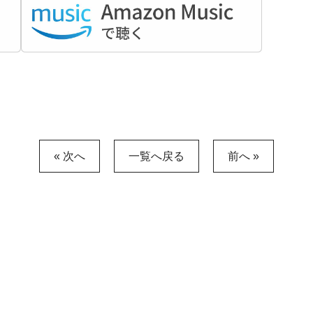
« 次へ
一覧へ戻る
前へ »