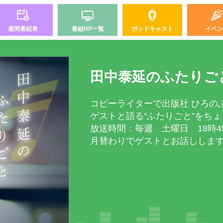
週間番組表
番組HP一覧
ポッドキャスト
イベン
田中泰延のふたりご
コピーライターで出版社 ひろの
ゲストと語る“ふたりごと”をち
放送時間：毎週 土曜日 18時4
月替わりでゲストとお話ししま