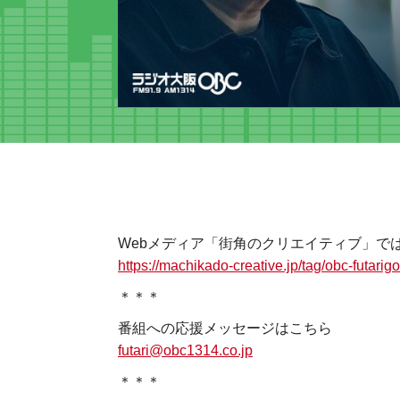
Webメディア「街角のクリエイティブ」で
https://machikado-creative.jp/tag/obc-futarigo
＊＊＊
番組への応援メッセージはこちら
futari@obc1314.co.jp
＊＊＊