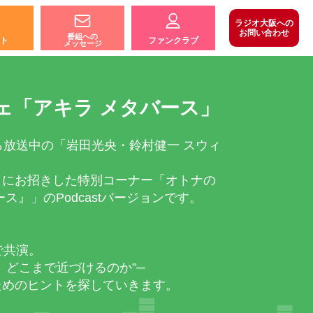
ラジオ大阪への
お問い合わせ
番組への
ト
ファンクラブ
メッセージ
ェ「アキラ メタバース」
ら放送中の「岩田光央・鈴村健一 スウィ
トにお招きした特別コーナー「オトナの
ス』」のPodcastバージョンです。
で共演。
、どこまで近づけるのか”─
ためのヒントを探していきます。