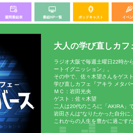
週間番組表
番組HP一覧
ポッドキャスト
イベン
大人の学び直しカフ
ラジオ大阪で毎週土曜日22時か
ートイグニッション」。
その中で、佐々木望さんをゲス
学び直しカフェ『アキラ メタバー
ＭＣ：岩田光央
ゲスト：佐々木望
二人は20代のころに「AKIRA」
岩田さんは“なりたかった自分に
これからの人生を豊かに過ごす