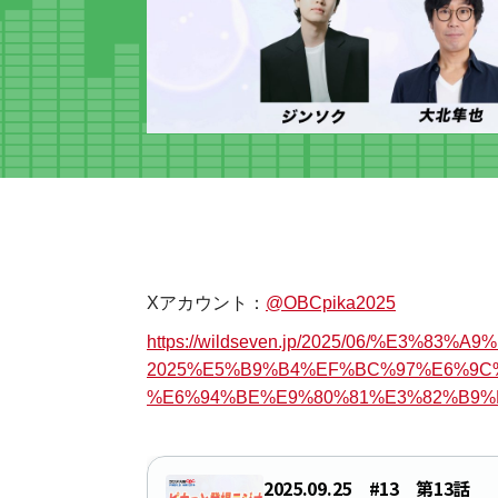
Xアカウント：
@OBCpika2025
https://wildseven.jp/2025/06/%E3%
2025%E5%B9%B4%EF%BC%97%E6%9C
%E6%94%BE%E9%80%81%E3%82%B9%