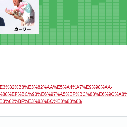
83%A9%E3%82%B8%E3%82%AA%E5%A4%A7%E9%98%AA-
%88%EF%BC%93%E6%97%A5%EF%BC%88%E6%9C%A8
E3%82%BF%E3%83%BC%E3%83%88/