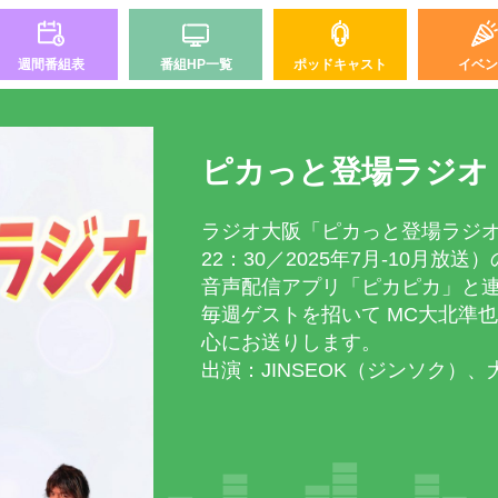
週間番組表
番組HP一覧
ポッドキャスト
イベン
ピカっと登場ラジオ
ラジオ大阪「ピカっと登場ラジオ」
22：30／2025年7月-10月放送）
音声配信アプリ「ピカピカ」と
毎週ゲストを招いて MC大北準
心にお送りします。
出演：JINSEOK（ジンソク）