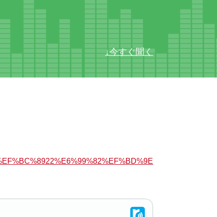
↓今すぐ聞く
%EF%BC%8922%E6%99%82%EF%BD%9E