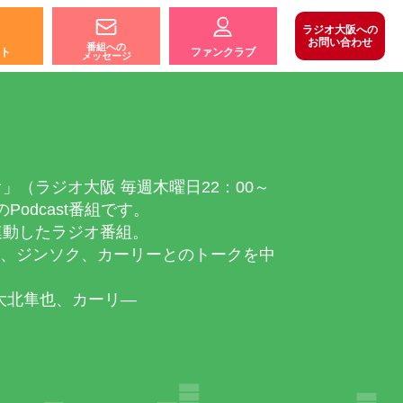
ラジオ大阪への
お問い合わせ
番組への
ト
ファンクラブ
メッセージ
（ラジオ大阪 毎週木曜日22：00～
のPodcast番組です。
連動したラジオ番組。
也、ジンソク、カーリーとのトークを中
、大北隼也、カーリ―