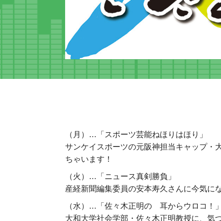
（月）…「スポーツ芸能ねほりはほり」
サンケイスポーツの元阪神担当キャップ・
ちゃいます！
（火）…「ニュース真剣勝負」
産経新聞編集委員の安本寿久さんに今気に
（水）…「佐々木正明の 耳からウロコ！
大和大学社会学部・佐々木正明教授に、気