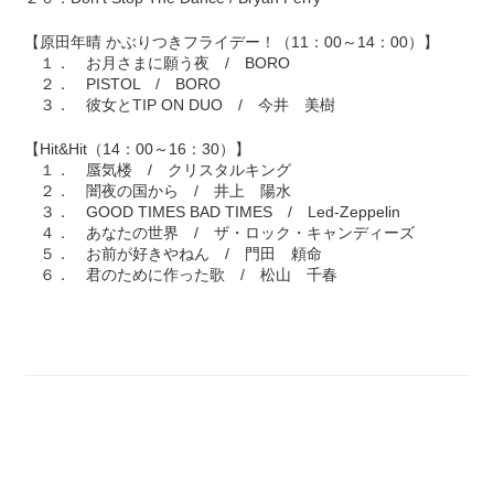
【原田年晴 かぶりつきフライデー！（11：00～14：00）】
１． お月さまに願う夜 / BORO
２． PISTOL / BORO
３． 彼女とTIP ON DUO / 今井 美樹
【Hit&Hit（14：00～16：30）】
１． 蜃気楼 / クリスタルキング
２． 闇夜の国から / 井上 陽水
３． GOOD TIMES BAD TIMES / Led-Zeppelin
４． あなたの世界 / ザ・ロック・キャンディーズ
５． お前が好きやねん / 門田 頼命
６． 君のために作った歌 / 松山 千春