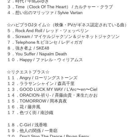
２．時代 / 中島みゆき
３．Time（Clock Of The Heart） / カルチャー・クラブ
４．想い出のマリッツァ / Sylvie Vartan
☆ハピプラDJタイム☆（映像・PVがギネス認定されている曲）
５．Rock And Roll / レッド・ツェッペリン
６．Scream / マイケルジャクソン＆ジャネットジャクソン
７．Telephone ft.ビヨンセ / レディガガ
８．強き者よ / SKE48
９．You Suffer / Napalm Death
１０．Happy / ファレル・ウィリアムス
☆リクエストプラス☆
１１．Angry / ローリングストーンズ
１２．ララサンシャイン / 森高千里
１３．GOOD LUCK MY WAY / L'Arc〜en〜Ciel
１４．ORACION-祈り- / 斉藤由貴・来生たかお
１５．TOMORROW / 岡本真夜
１６．花 / 藤井風
１７．色づく街 / 南沙織
１８．C-Girl / 浅香唯
１９．他人の関係 / 一青窈
２０．Don't Stop The Dance / Bryan Ferry