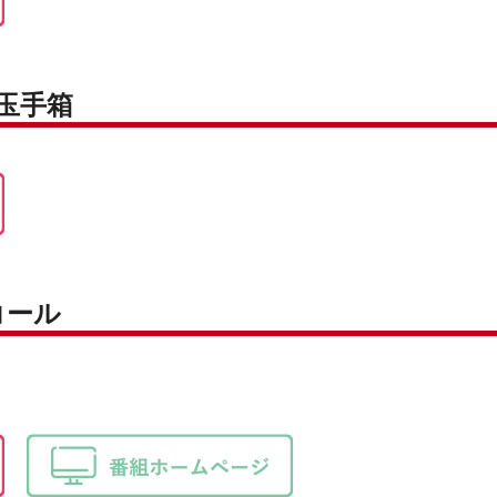
○玉手箱
コール