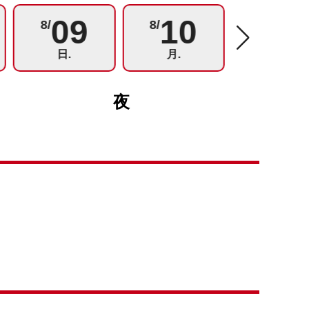
09
10
11
8/
8/
8/
日.
月.
火.
夜