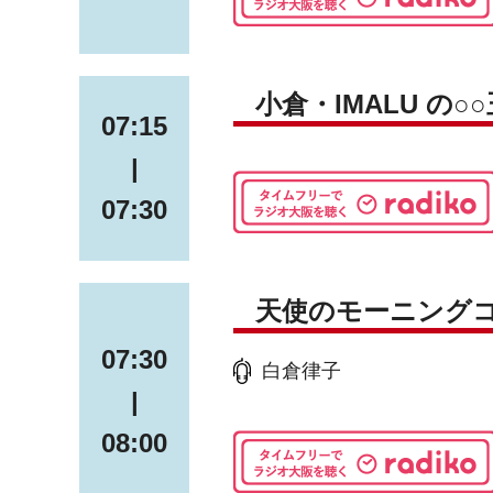
小倉・IMALU の○
07:15
|
07:30
天使のモーニング
07:30
白倉律子
|
08:00