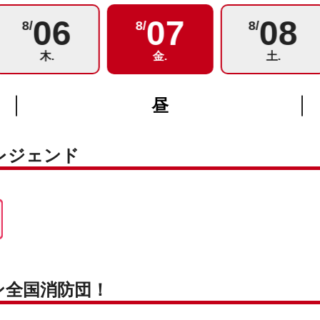
06
07
08
8/
8/
8/
木.
金.
土.
昼
レジェンド
ン全国消防団！