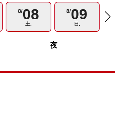
08
09
10
8/
8/
8/
土.
日.
月.
夜