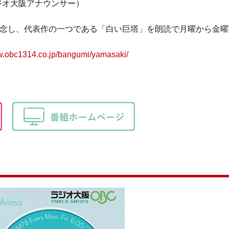
ジオ大阪アナウンサー）
記念し、代表作の一つである「白い巨塔」を朗読で月曜から金
ww.obc1314.co.jp/bangumi/yamasaki/