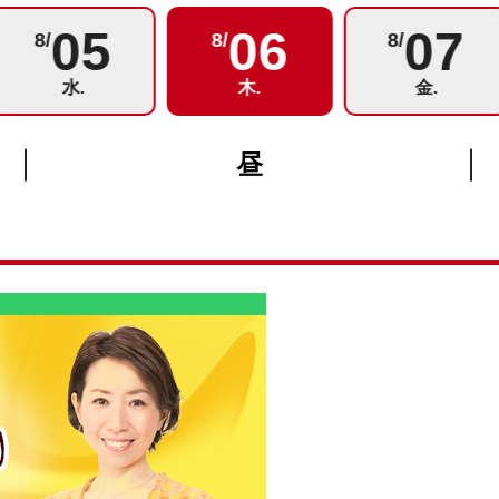
05
06
07
8/
8/
8/
水.
木.
金.
昼