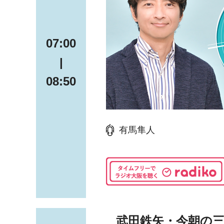
07:00
|
08:50
有馬隼人
武田鉄矢・今朝の