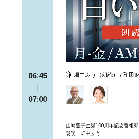
06:45
畑中ふう（朗読） / 和
|
07:00
山崎豊子生誕100周年記念番組
朗読：畑中ふう