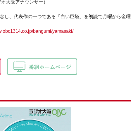
ジオ大阪アナウンサー）
記念し、代表作の一つである「白い巨塔」を朗読で月曜から金
ww.obc1314.co.jp/bangumi/yamasaki/