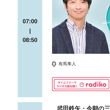
07:00
|
08:50
有馬隼人
武田鉄矢・今朝の