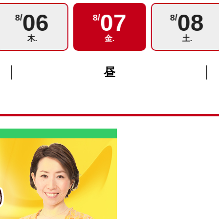
06
07
08
8/
8/
8/
木.
金.
土.
昼