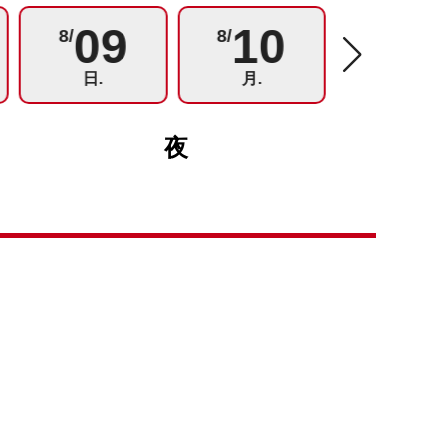
09
10
11
8/
8/
8/
日.
月.
火.
夜