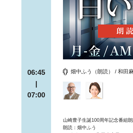
06:45
畑中ふう（朗読） / 和
|
07:00
山崎豊子生誕100周年記念番組
朗読：畑中ふう