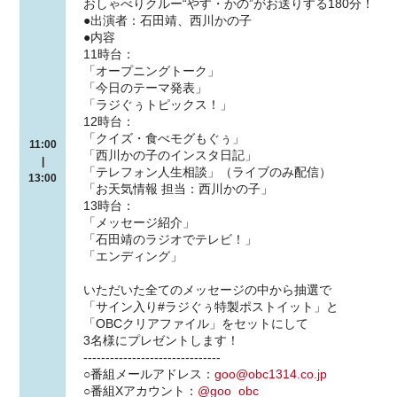
おしゃべりクルー“やす・かの”がお送りする180分！
●出演者：石田靖、西川かの子
●内容
11時台：
「オープニングトーク」
「今日のテーマ発表」
「ラジぐぅトピックス！」
12時台：
「クイズ・食べモグもぐぅ」
11:00
「西川かの子のインスタ日記」
|
「テレフォン人生相談」（ライブのみ配信）
13:00
「お天気情報 担当：西川かの子」
13時台：
「メッセージ紹介」
「石田靖のラジオでテレビ！」
「エンディング」
いただいた全てのメッセージの中から抽選で
「サイン入り#ラジぐぅ特製ポストイット」と
「OBCクリアファイル」をセットにして
3名様にプレゼントします！
-------------------------------
○番組メールアドレス：
goo@obc1314.co.jp
○番組Xアカウント：
@goo_obc