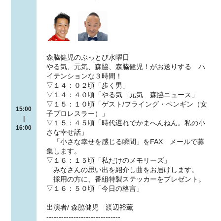
森脇健児のぶっとび水曜日
やる気、元気、森脇、森脇健児！がお送りする ハ
イテンションな３時間！
▽１４：０２頃「歩く男」
▽１４：４０頃「やる気 元気 森脇ニュース」
▽１５：１０頃「ゲスト/フライング・ペンギン（女
15:00
子プロレスラー）」
|
▽１５：４５頃「時代遅れでかまへんねん。私の小
16:00
さな幸せ話」
「小さな幸せを感じる瞬間」をFAX メールで募
集します。
▽１６：１５頃「私だけのメモリーズ」
みなさんの思い出を紹介し曲をお届けします。
採用の方に、番組特製ステッカーをプレゼント。
▽１６：５０頃「今日の格言」
出演者/ 森脇健児 渡辺裕薫
------------------------------