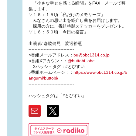
「小さな幸せを感じる瞬間」をFAX メールで募
集します。
▽１６：１５頃「私だけのメモリーズ」
みなさんの思い出を紹介し曲をお届けします。
採用の方に、番組特製ステッカーをプレゼント。
▽１６：５０頃「今日の格言」
出演者/ 森脇健児 渡辺裕薫
------------------------------
○番組メールアドレス：
bu@obc1314.co.jp
○番組Xアカウント：
@buttobi_obc
Xハッシュタグ：#とびすい
○番組ホームぺージ：：
https://www.obc1314.co.jp/b
angumi/buttobi/
------------------------------
ハッシュタグは「#とびすい」