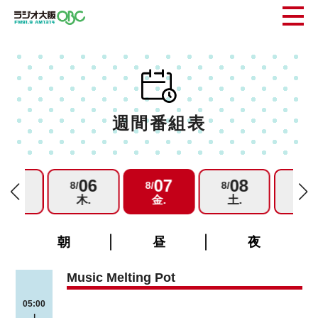
週間番組表
05
06
07
08
0
/
8/
8/
8/
8/
水.
木.
金.
土.
日.
朝
昼
夜
Music Melting Pot
05:00
|