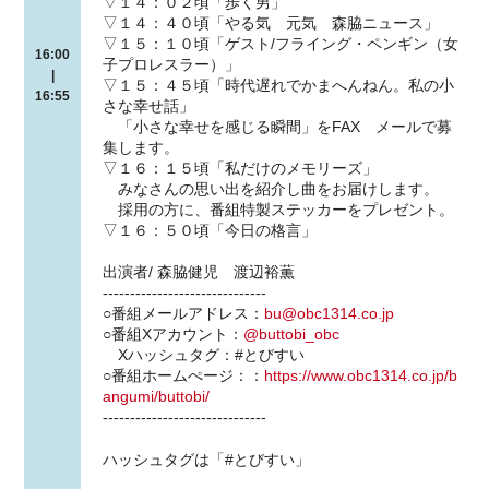
▽１４：０２頃「歩く男」
▽１４：４０頃「やる気 元気 森脇ニュース」
▽１５：１０頃「ゲスト/フライング・ペンギン（女
16:00
子プロレスラー）」
|
▽１５：４５頃「時代遅れでかまへんねん。私の小
16:55
さな幸せ話」
「小さな幸せを感じる瞬間」をFAX メールで募
集します。
▽１６：１５頃「私だけのメモリーズ」
みなさんの思い出を紹介し曲をお届けします。
採用の方に、番組特製ステッカーをプレゼント。
▽１６：５０頃「今日の格言」
出演者/ 森脇健児 渡辺裕薫
------------------------------
○番組メールアドレス：
bu@obc1314.co.jp
○番組Xアカウント：
@buttobi_obc
Xハッシュタグ：#とびすい
○番組ホームぺージ：：
https://www.obc1314.co.jp/b
angumi/buttobi/
------------------------------
ハッシュタグは「#とびすい」