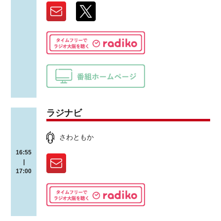
ラジナビ
さわともか
16:55
|
17:00