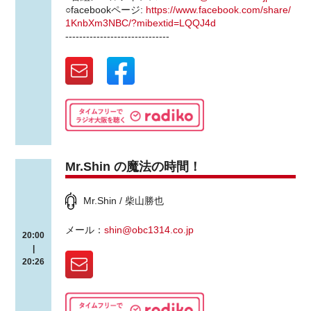
○facebookページ:
https://www.facebook.com/share/
1KnbXm3NBC/?mibextid=LQQJ4d
------------------------------
Mr.Shin の魔法の時間！
Mr.Shin / 柴山勝也
メール：
shin@obc1314.co.jp
20:00
|
20:26