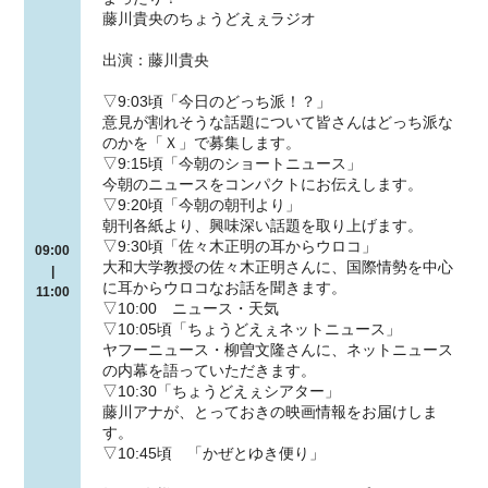
藤川貴央のちょうどえぇラジオ
出演：藤川貴央
▽9:03頃「今日のどっち派！？」
意見が割れそうな話題について皆さんはどっち派な
のかを「Ｘ」で募集します。
▽9:15頃「今朝のショートニュース」
今朝のニュースをコンパクトにお伝えします。
▽9:20頃「今朝の朝刊より」
朝刊各紙より、興味深い話題を取り上げます。
▽9:30頃「佐々木正明の耳からウロコ」
09:00
大和大学教授の佐々木正明さんに、国際情勢を中心
|
に耳からウロコなお話を聞きます。
11:00
▽10:00 ニュース・天気
▽10:05頃「ちょうどえぇネットニュース」
ヤフーニュース・柳曽文隆さんに、ネットニュース
の内幕を語っていただきます。
▽10:30「ちょうどえぇシアター」
藤川アナが、とっておきの映画情報をお届けしま
す。
▽10:45頃 「かぜとゆき便り」