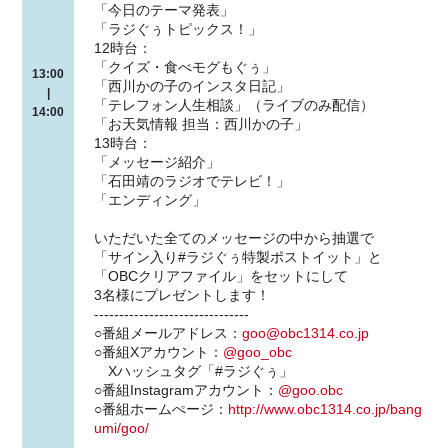
「今日のテーマ発表」
「ラジぐぅトピックス！」
12時台：
「クイズ・食べモグもぐぅ」
13:00
「西川かの子のインスタ日記」
|
「テレフォン人生相談」（ライブのみ配信）
14:00
「お天気情報 担当：西川かの子」
13時台：
「メッセージ紹介」
「石田靖のラジオでテレビ！」
「エンディング」
いただいた全てのメッセージの中から抽選で
「サイン入り#ラジぐぅ特製ポストイット」と
「OBCクリアファイル」をセットにして
3名様にプレゼントします！
-------------------------------
○番組メールアドレス：
goo@obc1314.co.jp
○番組Xアカウント：
@goo_obc
Xハッシュタグ「#ラジぐぅ」
○番組Instagramアカウント：
@goo.obc
○番組ホームぺージ：
http://www.obc1314.co.jp/bang
umi/goo/
------------------------------