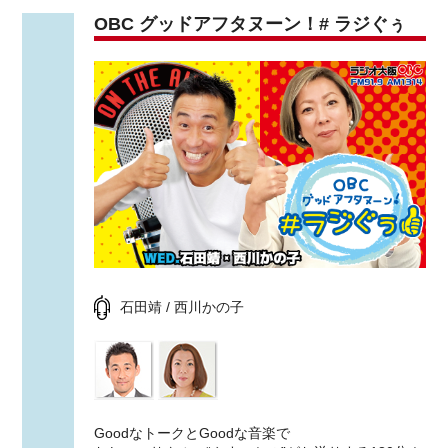
OBC グッドアフタヌーン！# ラジぐぅ
石田靖 / 西川かの子
GoodなトークとGoodな音楽で