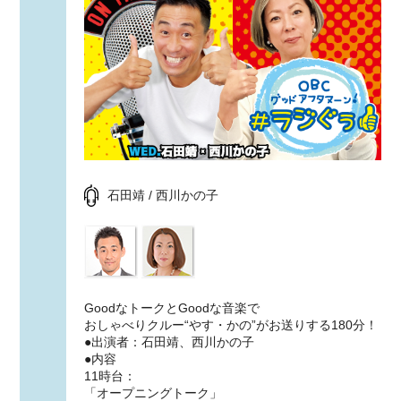
石田靖 / 西川かの子
GoodなトークとGoodな音楽で
おしゃべりクルー“やす・かの”がお送りする180分！
●出演者：石田靖、西川かの子
●内容
11時台：
「オープニングトーク」