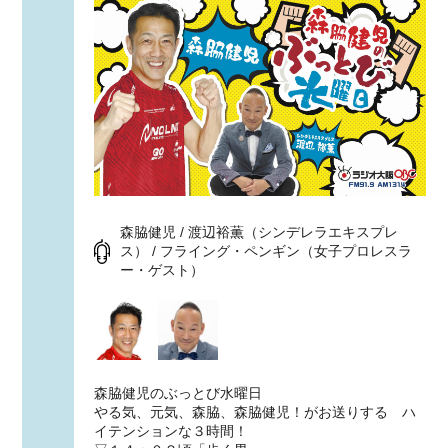
森脇健児 / 渡辺裕薫（シンデレラエキスプレ
ス） / フライング・ペンギン（女子プロレスラ
ー・ゲスト）
森脇健児のぶっとび水曜日
やる気、元気、森脇、森脇健児！がお送りする ハ
イテンションな３時間！