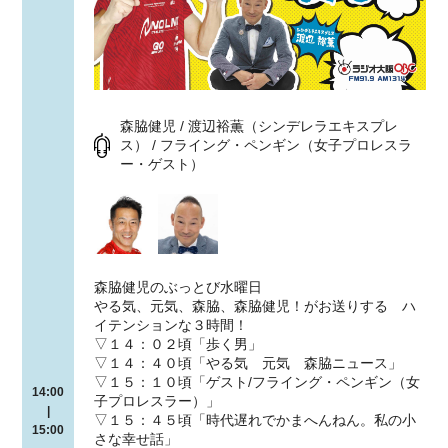
森脇健児 / 渡辺裕薫（シンデレラエキスプレ
ス） / フライング・ペンギン（女子プロレスラ
ー・ゲスト）
森脇健児のぶっとび水曜日
やる気、元気、森脇、森脇健児！がお送りする ハ
イテンションな３時間！
▽１４：０２頃「歩く男」
▽１４：４０頃「やる気 元気 森脇ニュース」
▽１５：１０頃「ゲスト/フライング・ペンギン（女
14:00
子プロレスラー）」
|
▽１５：４５頃「時代遅れでかまへんねん。私の小
15:00
さな幸せ話」