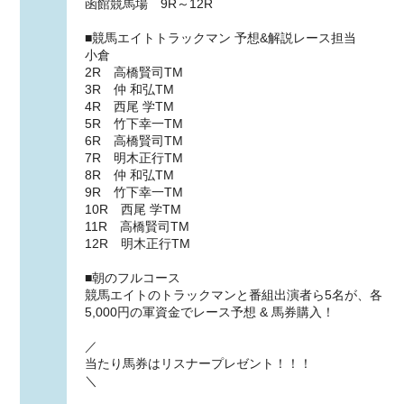
函館競馬場 9R～12R
■競馬エイトトラックマン 予想&解説レース担当
小倉
2R 高橋賢司TM
3R 仲 和弘TM
4R 西尾 学TM
5R 竹下幸一TM
6R 高橋賢司TM
7R 明木正行TM
8R 仲 和弘TM
9R 竹下幸一TM
10R 西尾 学TM
11R 高橋賢司TM
12R 明木正行TM
■朝のフルコース
競馬エイトのトラックマンと番組出演者ら5名が、各
5,000円の軍資金でレース予想 & 馬券購入！
／
当たり馬券はリスナープレゼント！！！
＼