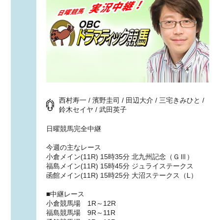
西村寿一 / 濱野圭司 / 田辺大介 / 三宅きみひと /
鈴木セイヤ / 武田英子
日曜競馬完全中継
今週の主なレース
小倉メイン(11R) 15時35分 北九州記念（ＧⅢ）
福島メイン(11R) 15時45分 ジュライステークス
函館メイン(11R) 15時25分 大沼ステークス（L）
■中継レース
小倉競馬場 1R～12R
福島競馬場 9R～11R