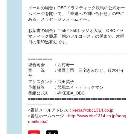
メールの場合）OBCドラマティック競馬の公式ホー
ムページを開いて、「番組への問い合わせ」の中に
ある、メッセージフォーム から。
お葉書の場合）〒552-8501 ラジオ大阪 OBCドラ
マティック競馬「朝のフルコース」の係まで。木曜
日の消印迄有効です。
=========================================
==========
総合司会 ：西村寿一
実 況 ：濱野圭司、三宅きみひと、鈴木セイ
ヤ
アシスタント：武田英子
予想解説 ：競馬エイトトラックマン
番組公式X ：@KEIBA_OBC
=========================================
==========
○番組メールアドレス：
keiba@obc1314.co.jp
○番組ホームぺージ：
http://www.obc1314.co.jp/bang
umi/keiba/