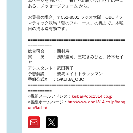
ムページを開いて、「番組への問い合わせ」の中に
ある、メッセージフォーム から。
お葉書の場合）〒552-8501 ラジオ大阪 OBCドラ
マティック競馬「朝のフルコース」の係まで。木曜
日の消印迄有効です。
=========================================
==========
総合司会 ：西村寿一
実 況 ：濱野圭司、三宅きみひと、鈴木セイ
ヤ
アシスタント：武田英子
予想解説 ：競馬エイトトラックマン
番組公式X ：@KEIBA_OBC
=========================================
==========
○番組メールアドレス：
keiba@obc1314.co.jp
○番組ホームぺージ：
http://www.obc1314.co.jp/bang
umi/keiba/