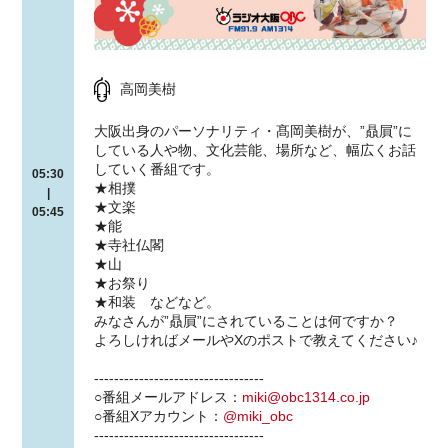
高岡美樹
大阪出身のパーソナリティ・髙岡美樹が、”贔屓”に
している人や物、文化芸能、場所など、幅広くお話
していく番組です。
05:30
★相撲
|
★文楽
05:45
★能
★寺社仏閣
★山
★お祭り
★和装 などなど。
みなさんが”贔屓”にされていることは何ですか？
よろしければメールやXのポストで教えてください♪
----------------------------------
○番組メールアドレス：
miki@obc1314.co.jp
○番組Xアカウント：
@miki_obc
----------------------------------