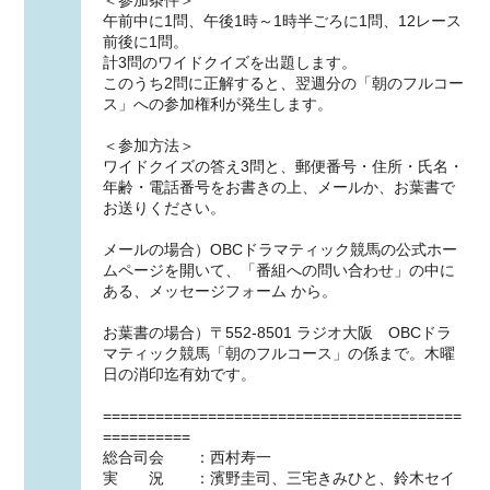
午前中に1問、午後1時～1時半ごろに1問、12レース
前後に1問。
計3問のワイドクイズを出題します。
このうち2問に正解すると、翌週分の「朝のフルコー
ス」への参加権利が発生します。
＜参加方法＞
ワイドクイズの答え3問と、郵便番号・住所・氏名・
年齢・電話番号をお書きの上、メールか、お葉書で
お送りください。
メールの場合）OBCドラマティック競馬の公式ホー
ムページを開いて、「番組への問い合わせ」の中に
ある、メッセージフォーム から。
お葉書の場合）〒552-8501 ラジオ大阪 OBCドラ
マティック競馬「朝のフルコース」の係まで。木曜
日の消印迄有効です。
=========================================
==========
総合司会 ：西村寿一
実 況 ：濱野圭司、三宅きみひと、鈴木セイ