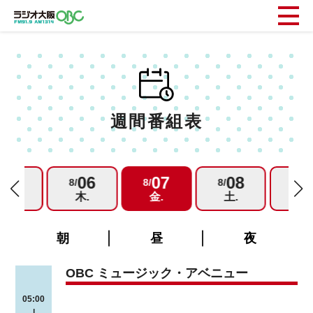
週間番組表
05
06
07
08
0
/
8/
8/
8/
8/
水.
木.
金.
土.
日.
朝
昼
夜
OBC ミュージック・アベニュー
05:00
|