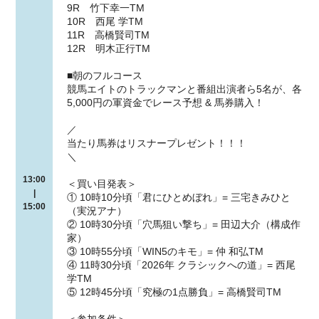
9R 竹下幸一TM
10R 西尾 学TM
11R 高橋賢司TM
12R 明木正行TM
■朝のフルコース
競馬エイトのトラックマンと番組出演者ら5名が、各
5,000円の軍資金でレース予想 & 馬券購入！
／
当たり馬券はリスナープレゼント！！！
＼
13:00
＜買い目発表＞
|
① 10時10分頃「君にひとめぼれ」= 三宅きみひと
15:00
（実況アナ）
② 10時30分頃「穴馬狙い撃ち」= 田辺大介（構成作
家）
③ 10時55分頃「WIN5のキモ」= 仲 和弘TM
④ 11時30分頃「2026年 クラシックへの道」= 西尾
学TM
⑤ 12時45分頃「究極の1点勝負」= 高橋賢司TM
＜参加条件＞