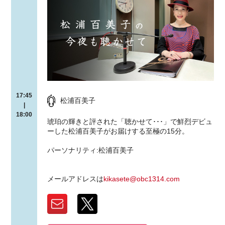
17:45
松浦百美子
|
18:00
琥珀の輝きと評された「聴かせて･･･」で鮮烈デビュ
ーした松浦百美子がお届けする至極の15分。
パーソナリティ:松浦百美子
メールアドレスは
kikasete@obc1314.com