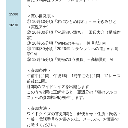
＼
15:00
＜買い目発表＞
|
① 10時10分頃「君にひとめぼれ」= 三宅きみひと
16:30
（実況アナ）
② 10時30分頃「穴馬狙い撃ち」= 田辺大介（構成作
家）
③ 10時55分頃「WIN5のキモ」= 仲 和弘TM
④ 11時30分頃「2026年 クラシックへの道」= 西尾
学TM
⑤ 12時45分頃「究極の1点勝負」= 高橋賢司TM
＜参加条件＞
午前中に1問、午後1時～1時半ごろに1問、12レース
前後に1問。
計3問のワイドクイズを出題します。
このうち2問に正解すると、翌週分の「朝のフルコー
ス」への参加権利が発生します。
＜参加方法＞
ワイドクイズの答え3問と、郵便番号・住所・氏名・
年齢・電話番号をお書きの上、メールか、お葉書で
お送りください。