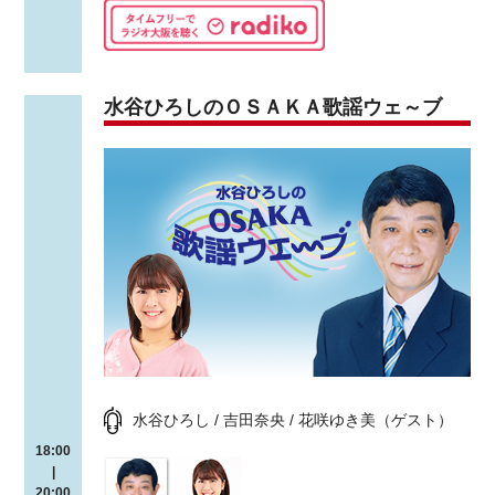
水谷ひろしのＯＳＡＫＡ歌謡ウェ～ブ
水谷ひろし / 吉田奈央 / 花咲ゆき美（ゲスト）
18:00
|
20:00