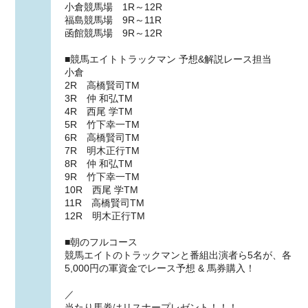
小倉競馬場 1R～12R
福島競馬場 9R～11R
函館競馬場 9R～12R
■競馬エイトトラックマン 予想&解説レース担当
小倉
2R 高橋賢司TM
3R 仲 和弘TM
4R 西尾 学TM
5R 竹下幸一TM
6R 高橋賢司TM
7R 明木正行TM
8R 仲 和弘TM
9R 竹下幸一TM
10R 西尾 学TM
11R 高橋賢司TM
12R 明木正行TM
■朝のフルコース
競馬エイトのトラックマンと番組出演者ら5名が、各
5,000円の軍資金でレース予想 & 馬券購入！
／
当たり馬券はリスナープレゼント！！！