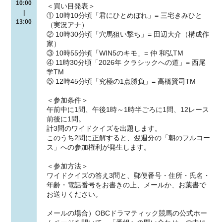
10:00
＜買い目発表＞
|
① 10時10分頃「君にひとめぼれ」= 三宅きみひと
13:00
（実況アナ）
② 10時30分頃「穴馬狙い撃ち」= 田辺大介（構成作
家）
③ 10時55分頃「WIN5のキモ」= 仲 和弘TM
④ 11時30分頃「2026年 クラシックへの道」= 西尾
学TM
⑤ 12時45分頃「究極の1点勝負」= 高橋賢司TM
＜参加条件＞
午前中に1問、午後1時～1時半ごろに1問、12レース
前後に1問。
計3問のワイドクイズを出題します。
このうち2問に正解すると、翌週分の「朝のフルコー
ス」への参加権利が発生します。
＜参加方法＞
ワイドクイズの答え3問と、郵便番号・住所・氏名・
年齢・電話番号をお書きの上、メールか、お葉書で
お送りください。
メールの場合）OBCドラマティック競馬の公式ホー