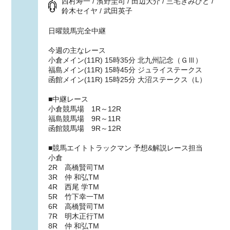
西村寿一 / 濱野圭司 / 田辺大介 / 三宅きみひと /
鈴木セイヤ / 武田英子
日曜競馬完全中継
今週の主なレース
小倉メイン(11R) 15時35分 北九州記念（ＧⅢ）
福島メイン(11R) 15時45分 ジュライステークス
函館メイン(11R) 15時25分 大沼ステークス（L）
■中継レース
小倉競馬場 1R～12R
福島競馬場 9R～11R
函館競馬場 9R～12R
■競馬エイトトラックマン 予想&解説レース担当
小倉
2R 高橋賢司TM
3R 仲 和弘TM
4R 西尾 学TM
5R 竹下幸一TM
6R 高橋賢司TM
7R 明木正行TM
8R 仲 和弘TM