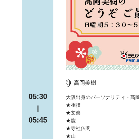
高岡美樹
05:30
大阪出身のパーソナリティ・髙岡
★相撲
|
★文楽
05:45
★能
★寺社仏閣
★山