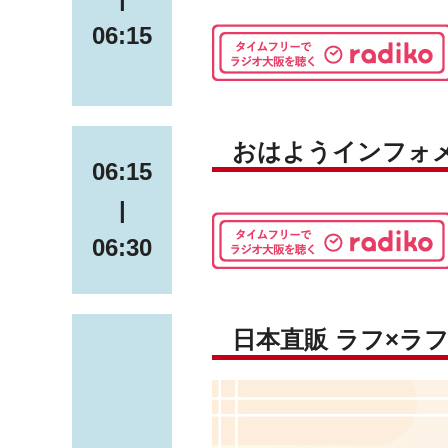
06:15
おはようインフォ
06:15
|
06:30
日本直販 ラフ×ラ