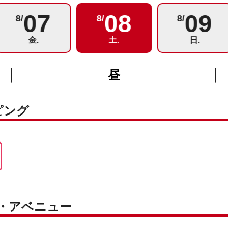
07
08
09
8/
8/
8/
金.
土.
日.
昼
ピング
ク・アベニュー