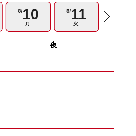
10
11
12
8/
8/
8/
月.
火.
水.
夜