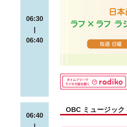
06:30
|
06:40
OBC ミュージッ
06:40
|