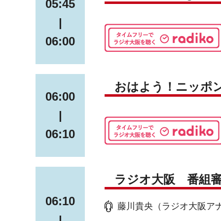
05:45
|
06:00
おはよう！ニッポ
06:00
|
06:10
ラジオ大阪 番組
06:10
藤川貴央（ラジオ大阪ア
|