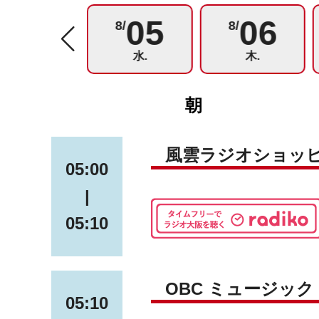
04
05
06
8/
8/
8/
火.
水.
木.
朝
風雲ラジオショッ
05:00
|
05:10
OBC ミュージッ
05:10