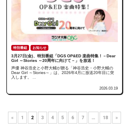
特別番組
お知らせ
3月27日(金)、特別番組「DGS OP&ED 楽曲特集！－Dear
Girl ～Stories ～20周年に向けて－」を放送！
声優 神谷浩史と小野大輔が贈る「神谷浩史・小野大輔の
Dear Girl ～Stories～」は、2026年4月に放送20年目に突
入します。 ...
2026.03.19
«
1
2
3
4
5
6
7
…
18
»