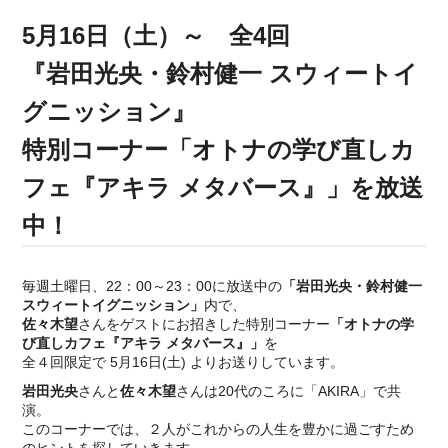
5
月16
日（土）～ 全4回
『岩田光央・鈴村健一 スウィートイ
グニッション』
特別コーナー「オトナの学び直しカ
フェ『アキラ メタバース』」を放送
中！
毎週土曜日、22：00～23：00に放送中の
「岩田光央・鈴村健一
スウィートイグニッション」
内で、
佐々⽊望
さんをゲストにお招きした特別コーナー
「オトナの学
び直しカフェ『アキラ メタバース』」
を
全４回限定で 5月16日(土) よりお送りしています。
岩田光央
さんと
佐々木望
さんは20代のころに「AKIRA」で共
演。
このコーナーでは、２人がこれからの人生を豊かに過ごすため