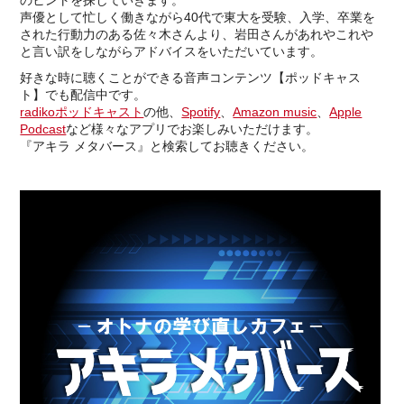
のヒントを探していきます。
声優として忙しく働きながら40代で東大を受験、入学、卒業を
された行動力のある佐々木さんより、岩田さんがあれやこれや
と言い訳をしながらアドバイスをいただいています。
好きな時に聴くことができる音声コンテンツ【ポッドキャス
ト】でも配信中です。
radikoポッドキャスト
の他、
Spotify
、
Amazon music
、
Apple
Podcast
など様々なアプリでお楽しみいただけます。
『アキラ メタバース』と検索してお聴きください。