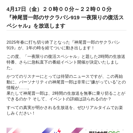
4月17日（金）２０時００分～２２時００分
『神尾晋一郎のサクラバシ919 一夜限りの復活ス
ペシャル』を放送します
2025年春に打ち切り終了となった『神尾晋一郎のサクラバシ
919』が、1年の時を経てついに動き出します！
この度、「一夜限りの復活スペシャル」と題した2時間の生放送
特番、さらに急転直下の番組イベント開催が決定いたしまし
た。
かつてのリスナーにとっては待望のニュースですが、この再始
動に、パーソナリティの神尾晋一郎は非常に“嫌がっている”との
情報が……。
果たして神尾晋一郎は、2時間の生放送を無事に乗り切ることが
できるのか？ そして、イベントの詳細は語られるのか？
すべての真実が明かされる生放送を、ぜひリアルタイムでお楽
しみください！