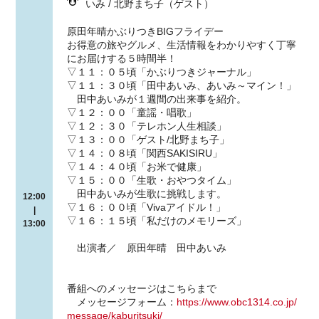
いみ / 北野まち子（ゲスト）
原田年晴かぶりつきBIGフライデー
お得意の旅やグルメ、生活情報をわかりやすく丁寧
にお届けする５時間半！
▽１１：０５頃「かぶりつきジャーナル」
▽１１：３０頃「田中あいみ、あいみ～マイン！」
田中あいみが１週間の出来事を紹介。
▽１２：００「童謡・唱歌」
▽１２：３０「テレホン人生相談」
▽１３：００「ゲスト/北野まち子」
▽１４：０８頃「関西SAKISIRU」
▽１４：４０頃「お米で健康」
▽１５：００「生歌・おやつタイム」
田中あいみが生歌に挑戦します。
12:00
▽１６：００頃「Vivaアイドル！」
|
▽１６：１５頃「私だけのメモリーズ」
13:00
出演者／ 原田年晴 田中あいみ
番組へのメッセージはこちらまで
メッセージフォーム：
https://www.obc1314.co.jp/
message/kaburitsuki/