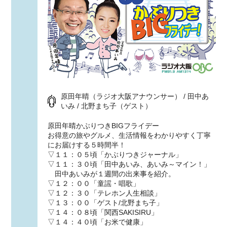
原田年晴（ラジオ大阪アナウンサー） / 田中あ
いみ / 北野まち子（ゲスト）
原田年晴かぶりつきBIGフライデー
お得意の旅やグルメ、生活情報をわかりやすく丁寧
にお届けする５時間半！
▽１１：０５頃「かぶりつきジャーナル」
▽１１：３０頃「田中あいみ、あいみ～マイン！」
田中あいみが１週間の出来事を紹介。
▽１２：００「童謡・唱歌」
▽１２：３０「テレホン人生相談」
▽１３：００「ゲスト/北野まち子」
▽１４：０８頃「関西SAKISIRU」
▽１４：４０頃「お米で健康」