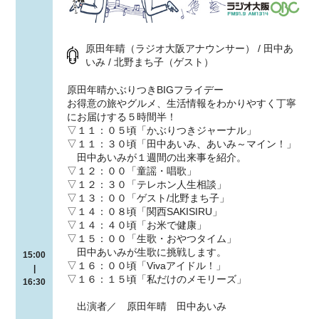
原田年晴（ラジオ大阪アナウンサー） / 田中あ
いみ / 北野まち子（ゲスト）
原田年晴かぶりつきBIGフライデー
お得意の旅やグルメ、生活情報をわかりやすく丁寧
にお届けする５時間半！
▽１１：０５頃「かぶりつきジャーナル」
▽１１：３０頃「田中あいみ、あいみ～マイン！」
田中あいみが１週間の出来事を紹介。
▽１２：００「童謡・唱歌」
▽１２：３０「テレホン人生相談」
▽１３：００「ゲスト/北野まち子」
▽１４：０８頃「関西SAKISIRU」
▽１４：４０頃「お米で健康」
▽１５：００「生歌・おやつタイム」
田中あいみが生歌に挑戦します。
15:00
▽１６：００頃「Vivaアイドル！」
|
▽１６：１５頃「私だけのメモリーズ」
16:30
出演者／ 原田年晴 田中あいみ