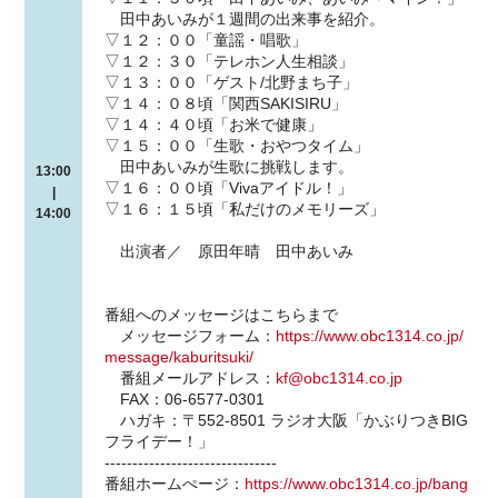
田中あいみが１週間の出来事を紹介。
▽１２：００「童謡・唱歌」
▽１２：３０「テレホン人生相談」
▽１３：００「ゲスト/北野まち子」
▽１４：０８頃「関西SAKISIRU」
▽１４：４０頃「お米で健康」
▽１５：００「生歌・おやつタイム」
田中あいみが生歌に挑戦します。
13:00
▽１６：００頃「Vivaアイドル！」
|
▽１６：１５頃「私だけのメモリーズ」
14:00
出演者／ 原田年晴 田中あいみ
番組へのメッセージはこちらまで
メッセージフォーム：
https://www.obc1314.co.jp/
message/kaburitsuki/
番組メールアドレス：
kf@obc1314.co.jp
FAX：06-6577-0301
ハガキ：〒552-8501 ラジオ大阪「かぶりつきBIG
フライデー！」
-------------------------------
番組ホームぺージ：
https://www.obc1314.co.jp/bang