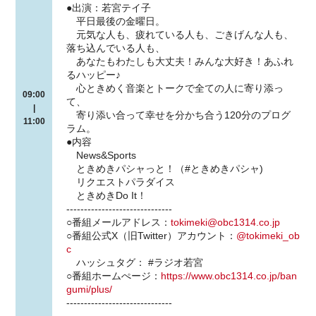
●出演：若宮テイ子
平日最後の金曜日。
元気な人も、疲れている人も、ごきげんな人も、
落ち込んでいる人も、
あなたもわたしも大丈夫！みんな大好き！あふれ
るハッピー♪
心ときめく音楽とトークで全ての人に寄り添っ
09:00
て、
|
寄り添い合って幸せを分かち合う120分のプログ
11:00
ラム。
●内容
News&Sports
ときめきパシャっと！（#ときめきパシャ)
リクエストパラダイス
ときめきDo It！
------------------------------
○番組メールアドレス：
tokimeki@obc1314.co.jp
○番組公式X（旧Twitter）アカウント：
@tokimeki_ob
c
ハッシュタグ： #ラジオ若宮
○番組ホームぺージ：
https://www.obc1314.co.jp/ban
gumi/plus/
------------------------------