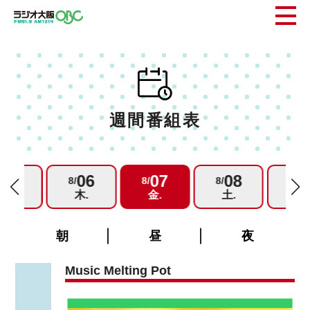
週間番組表
05
06
07
08
0
/
8/
8/
8/
8/
水.
木.
金.
土.
日.
朝
昼
夜
Music Melting Pot