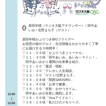
原田年晴（ラジオ大阪アナウンサー） / 田中あ
いみ / 北野まち子（ゲスト）
原田年晴かぶりつきBIGフライデー
お得意の旅やグルメ、生活情報をわかりやすく丁寧
にお届けする５時間半！
▽１１：０５頃「かぶりつきジャーナル」
▽１１：３０頃「田中あいみ、あいみ～マイン！」
田中あいみが１週間の出来事を紹介。
▽１２：００「童謡・唱歌」
▽１２：３０「テレホン人生相談」
▽１３：００「ゲスト/北野まち子」
▽１４：０８頃「関西SAKISIRU」
▽１４：４０頃「お米で健康」
▽１５：００「生歌・おやつタイム」
田中あいみが生歌に挑戦します。
11:00
▽１６：００頃「Vivaアイドル！」
|
▽１６：１５頃「私だけのメモリーズ」
12:00