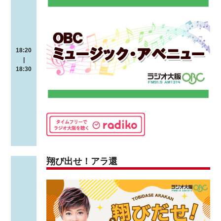
18:20
|
18:30
翔び出せ！アラ還