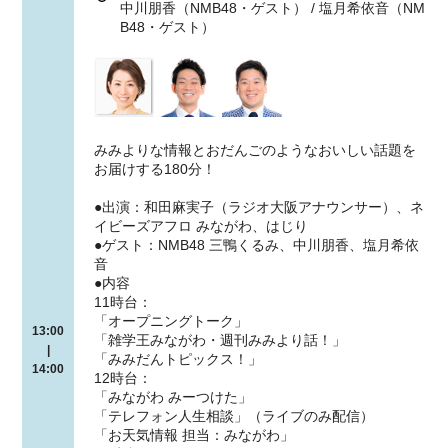
中川朋香（NMB48・ゲスト） / 塩月希依音（NM
B48・ゲスト）
みみよりな情報とおだんごのようなおいしい話題を
お届けする180分！
●出演：和田麻実子（ラジオ大阪アナウンサー）、ネ
イビーズアフロ みながわ、はじり
●ゲスト：NMB48 三鴨くるみ、中川朋香、塩月希依
音
●内容
11時台：
「オープニングトーク」
13:00
「雑学王みながわ・週刊みみより話！」
|
「みみだんトピックス！」
14:00
12時台：
「みながわ みーつけた」
「テレフォン人生相談」（ライブのみ配信）
「お天気情報 担当：みながわ」