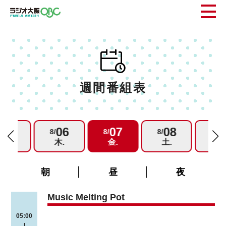
週間番組表
05
06
07
08
0
/
8/
8/
8/
8/
水.
木.
金.
土.
日.
朝
昼
夜
Music Melting Pot
05:00
|