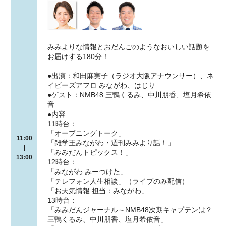
みみよりな情報とおだんごのようなおいしい話題を
お届けする180分！
●出演：和田麻実子（ラジオ大阪アナウンサー）、ネ
イビーズアフロ みながわ、はじり
●ゲスト：NMB48 三鴨くるみ、中川朋香、塩月希依
音
●内容
11時台：
「オープニングトーク」
11:00
「雑学王みながわ・週刊みみより話！」
|
「みみだんトピックス！」
13:00
12時台：
「みながわ みーつけた」
「テレフォン人生相談」（ライブのみ配信）
「お天気情報 担当：みながわ」
13時台：
「みみだんジャーナル～NMB48次期キャプテンは？
三鴨くるみ、中川朋香、塩月希依音」