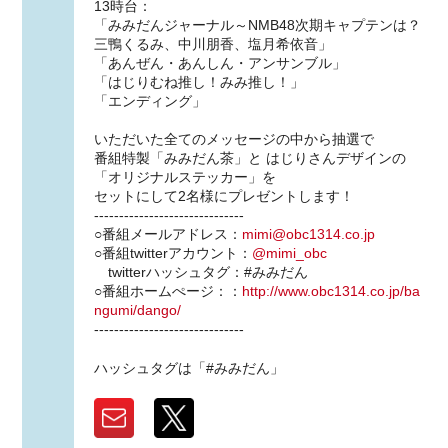
13時台：
「みみだんジャーナル～NMB48次期キャプテンは？
三鴨くるみ、中川朋香、塩月希依音」
「あんぜん・あんしん・アンサンブル」
「はじりむね推し！みみ推し！」
「エンディング」
いただいた全てのメッセージの中から抽選で
番組特製「みみだん茶」と はじりさんデザインの
「オリジナルステッカー」を
セットにして2名様にプレゼントします！
------------------------------
○番組メールアドレス：
mimi@obc1314.co.jp
○番組twitterアカウント：
@mimi_obc
twitterハッシュタグ：#みみだん
○番組ホームぺージ：：
http://www.obc1314.co.jp/ba
ngumi/dango/
------------------------------
ハッシュタグは「#みみだん」