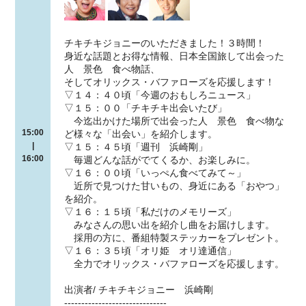
チキチキジョニーのいただきました！３時間！
身近な話題とお得な情報、日本全国旅して出会った
人 景色 食べ物話、
そしてオリックス・バファローズを応援します！
▽１４：４０頃「今週のおもしろニュース」
▽１５：００「チキチキ出会いたび」
今迄出かけた場所で出会った人 景色 食べ物な
15:00
ど様々な「出会い」を紹介します。
|
▽１５：４５頃「週刊 浜崎剛」
16:00
毎週どんな話がでてくるか、お楽しみに。
▽１６：００頃「いっぺん食べてみて～」
近所で見つけた甘いもの、身近にある「おやつ」
を紹介。
▽１６：１５頃「私だけのメモリーズ」
みなさんの思い出を紹介し曲をお届けします。
採用の方に、番組特製ステッカーをプレゼント。
▽１６：３５頃「オリ姫 オリ達通信」
全力でオリックス・バファローズを応援します。
出演者/ チキチキジョニー 浜崎剛
------------------------------