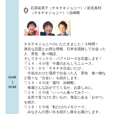
石原祐美子（チキチキジョニー） / 岩見真利
（チキチキジョニー） / 浜崎剛
チキチキジョニーのいただきました！３時間！
身近な話題とお得な情報、日本全国旅して出会った
人 景色 食べ物話、
そしてオリックス・バファローズを応援します！
▽１４：４０頃「今週のおもしろニュース」
▽１５：００「チキチキ出会いたび」
今迄出かけた場所で出会った人 景色 食べ物な
14:00
ど様々な「出会い」を紹介します。
|
▽１５：４５頃「週刊 浜崎剛」
15:00
毎週どんな話がでてくるか、お楽しみに。
▽１６：００頃「いっぺん食べてみて～」
近所で見つけた甘いもの、身近にある「おやつ」
を紹介。
▽１６：１５頃「私だけのメモリーズ」
みなさんの思い出を紹介し曲をお届けします。