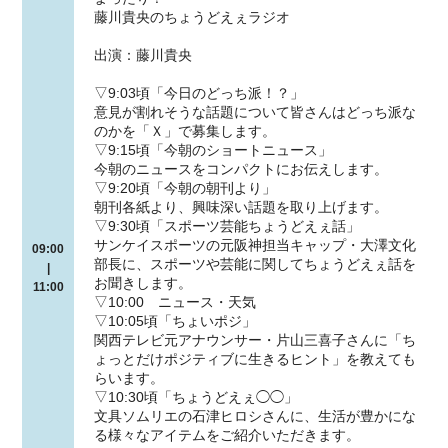
藤川貴央のちょうどえぇラジオ
出演：藤川貴央
▽9:03頃「今日のどっち派！？」
意見が割れそうな話題について皆さんはどっち派な
のかを「Ｘ」で募集します。
▽9:15頃「今朝のショートニュース」
今朝のニュースをコンパクトにお伝えします。
▽9:20頃「今朝の朝刊より」
朝刊各紙より、興味深い話題を取り上げます。
▽9:30頃「スポーツ芸能ちょうどえぇ話」
サンケイスポーツの元阪神担当キャップ・大澤文化
09:00
部長に、スポーツや芸能に関してちょうどえぇ話を
|
お聞きします。
11:00
▽10:00 ニュース・天気
▽10:05頃「ちょいポジ」
関西テレビ元アナウンサー・片山三喜子さんに「ち
ょっとだけポジティブに生きるヒント」を教えても
らいます。
▽10:30頃「ちょうどえぇ◯◯」
文具ソムリエの石津ヒロシさんに、生活が豊かにな
る様々なアイテムをご紹介いただきます。