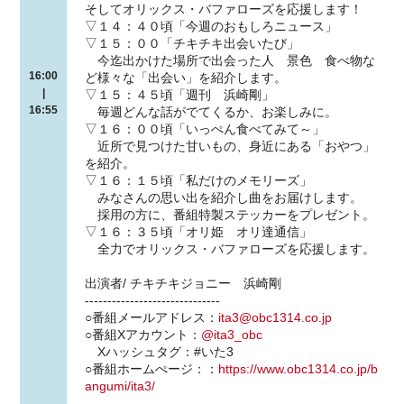
そしてオリックス・バファローズを応援します！
▽１４：４０頃「今週のおもしろニュース」
▽１５：００「チキチキ出会いたび」
今迄出かけた場所で出会った人 景色 食べ物な
16:00
ど様々な「出会い」を紹介します。
|
▽１５：４５頃「週刊 浜崎剛」
16:55
毎週どんな話がでてくるか、お楽しみに。
▽１６：００頃「いっぺん食べてみて～」
近所で見つけた甘いもの、身近にある「おやつ」
を紹介。
▽１６：１５頃「私だけのメモリーズ」
みなさんの思い出を紹介し曲をお届けします。
採用の方に、番組特製ステッカーをプレゼント。
▽１６：３５頃「オリ姫 オリ達通信」
全力でオリックス・バファローズを応援します。
出演者/ チキチキジョニー 浜崎剛
------------------------------
○番組メールアドレス：
ita3@obc1314.co.jp
○番組Xアカウント：
@ita3_obc
Xハッシュタグ：#いた3
○番組ホームぺージ：：
https://www.obc1314.co.jp/b
angumi/ita3/
------------------------------