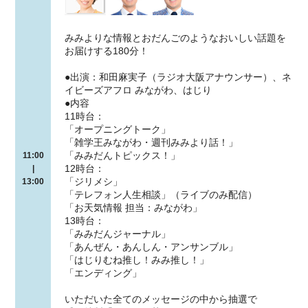
みみよりな情報とおだんごのようなおいしい話題を
お届けする180分！
●出演：和田麻実子（ラジオ大阪アナウンサー）、ネ
イビーズアフロ みながわ、はじり
●内容
11時台：
「オープニングトーク」
「雑学王みながわ・週刊みみより話！」
「みみだんトピックス！」
11:00
12時台：
|
「ジリメシ」
13:00
「テレフォン人生相談」（ライブのみ配信）
「お天気情報 担当：みながわ」
13時台：
「みみだんジャーナル」
「あんぜん・あんしん・アンサンブル」
「はじりむね推し！みみ推し！」
「エンディング」
いただいた全てのメッセージの中から抽選で