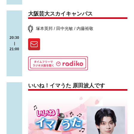
大阪芸大スカイキャンパス
塚本英邦 / 田中光敏 / 内藤裕敬
20:30
|
21:00
いいね！イマうた 原田波人です