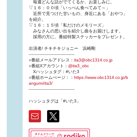
毎週どんな話がでてくるか、お楽しみに。
▽１６：００頃「いっぺん食べてみて～」
近所で見つけた甘いもの、身近にある「おやつ」
を紹介。
▽１６：１５頃「私だけのメモリーズ」
みなさんの思い出を紹介し曲をお届けします。
採用の方に、番組特製ステッカーをプレゼント。
出演者/ チキチキジョニー 浜崎剛
------------------------------
○番組メールアドレス：
ita3@obc1314.co.jp
○番組Xアカウント：
@ita3_obc
Xハッシュタグ：#いた3
○番組ホームぺージ：：
https://www.obc1314.co.jp/b
angumi/ita3/
------------------------------
ハッシュタグは「#いた3」