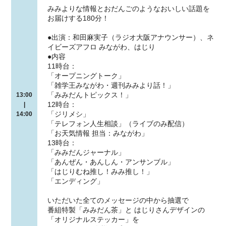
みみよりな情報とおだんごのようなおいしい話題を
お届けする180分！
●出演：和田麻実子（ラジオ大阪アナウンサー）、ネ
イビーズアフロ みながわ、はじり
●内容
11時台：
「オープニングトーク」
「雑学王みながわ・週刊みみより話！」
「みみだんトピックス！」
13:00
12時台：
|
「ジリメシ」
14:00
「テレフォン人生相談」（ライブのみ配信）
「お天気情報 担当：みながわ」
13時台：
「みみだんジャーナル」
「あんぜん・あんしん・アンサンブル」
「はじりむね推し！みみ推し！」
「エンディング」
いただいた全てのメッセージの中から抽選で
番組特製「みみだん茶」と はじりさんデザインの
「オリジナルステッカー」を