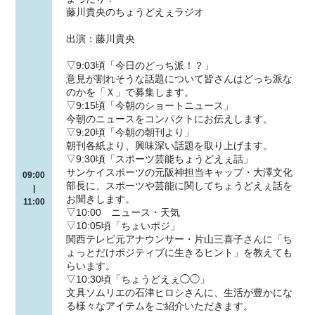
藤川貴央のちょうどえぇラジオ
出演：藤川貴央
▽9:03頃「今日のどっち派！？」
意見が割れそうな話題について皆さんはどっち派な
のかを「Ｘ」で募集します。
▽9:15頃「今朝のショートニュース」
今朝のニュースをコンパクトにお伝えします。
▽9:20頃「今朝の朝刊より」
朝刊各紙より、興味深い話題を取り上げます。
▽9:30頃「スポーツ芸能ちょうどえぇ話」
サンケイスポーツの元阪神担当キャップ・大澤文化
09:00
部長に、スポーツや芸能に関してちょうどえぇ話を
|
お聞きします。
11:00
▽10:00 ニュース・天気
▽10:05頃「ちょいポジ」
関西テレビ元アナウンサー・片山三喜子さんに「ち
ょっとだけポジティブに生きるヒント」を教えても
らいます。
▽10:30頃「ちょうどえぇ◯◯」
文具ソムリエの石津ヒロシさんに、生活が豊かにな
る様々なアイテムをご紹介いただきます。