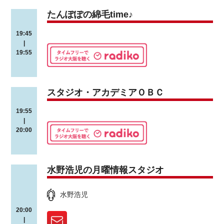
たんぽぽの綿毛time♪
19:45
|
19:55
スタジオ・アカデミアＯＢＣ
19:55
|
20:00
水野浩児の月曜情報スタジオ
水野浩児
20:00
|