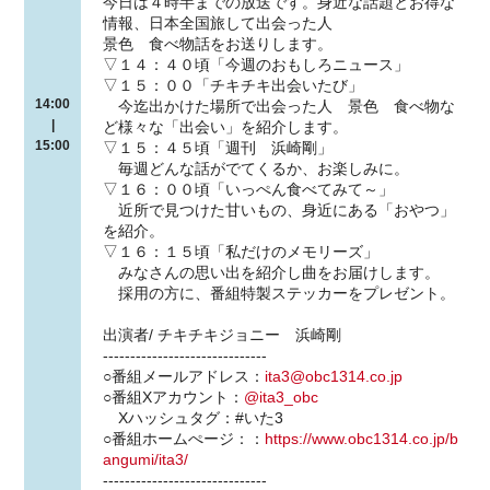
今日は４時半までの放送です。身近な話題とお得な
情報、日本全国旅して出会った人
景色 食べ物話をお送りします。
▽１４：４０頃「今週のおもしろニュース」
▽１５：００「チキチキ出会いたび」
14:00
今迄出かけた場所で出会った人 景色 食べ物な
|
ど様々な「出会い」を紹介します。
15:00
▽１５：４５頃「週刊 浜崎剛」
毎週どんな話がでてくるか、お楽しみに。
▽１６：００頃「いっぺん食べてみて～」
近所で見つけた甘いもの、身近にある「おやつ」
を紹介。
▽１６：１５頃「私だけのメモリーズ」
みなさんの思い出を紹介し曲をお届けします。
採用の方に、番組特製ステッカーをプレゼント。
出演者/ チキチキジョニー 浜崎剛
------------------------------
○番組メールアドレス：
ita3@obc1314.co.jp
○番組Xアカウント：
@ita3_obc
Xハッシュタグ：#いた3
○番組ホームぺージ：：
https://www.obc1314.co.jp/b
angumi/ita3/
------------------------------