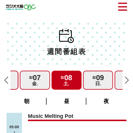
週間番組表
06
07
08
09
1
/
8/
8/
8/
8/
木.
金.
土.
日.
月.
朝
昼
夜
Music Melting Pot
05:00
|