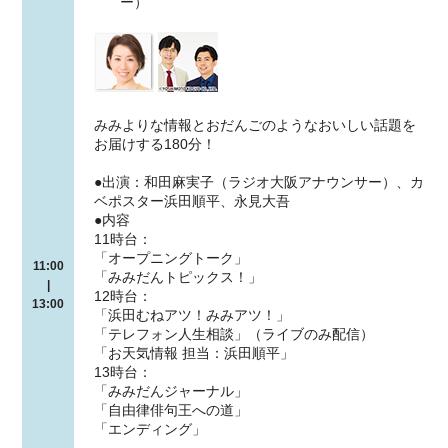
ー）
みみよりな情報とおだんごのようなおいしい話題を
お届けする180分！
●出演：和田麻実子（ラジオ大阪アナウンサー）、カ
ベポスター浜田順平、永見大吾
●内容
11時台：
「オープニングトーク」
11:00
「みみだんトピックス！」
|
12時台：
13:00
「浜田むねアツ！みみアツ！」
「テレフォン人生相談」（ライブのみ配信）
「お天気情報 担当：浜田順平」
13時台：
「みみだんジャーナル」
「自由律俳句王への道」
「エンディング」