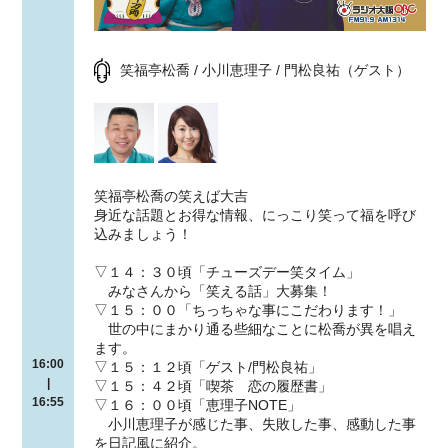
笑福亭松喬 / 小川恵理子 / 門松良祐（ゲスト）
笑福亭松喬の笑えば大吉
身近な話題とお得な情報、にっこり笑って福を呼び
込みましょう！
▽１４：３０頃「チューズデー笑タイム」
みなさんから「笑える話」大募集！
▽１５：００「ちっちゃな事にこだわります！」
世の中にまかり通る些細なことに松喬が異を唱え
ます。
16:00
▽１５：１２頃「ゲスト/門松良祐」
|
▽１５：４２頃「喫茶 恋の履歴書」
16:55
▽１６：００頃「恵理子NOTE」
小川恵理子が感じた事、失敗した事、感動した事
を日記風に紹介。