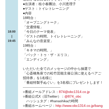
●出演者：桂小春團治、小川恵理子
●ゲスト：トイレトレーニング
●内容
18時台：
「オープニングトーク」
「交通情報」
「今日のテーマ発表」
18:00
「ゲストの時間。トイレトレーニング」
|
「みんなの音楽室」
19:45
19時台：
「キネマの時間。」
「バック・トゥ・ザ・エリコ」
「エンディング」
いただいた全てのメッセージの中から抽選で
「心斎橋角座での松竹芸能主催公演に使えるペアご
招待券」を1名様に
「番組特製手ぬぐい」を3名様にプレゼントします！
-------------------------------
○番組メールアドレス：
874@obc1314.co.jp
○番組公式X（旧Twitter）：
@874_obc
ハッシュタグ：#hanashikaの時間
○番組ホームぺージ：
http://www.obc1314.co.jp/bang