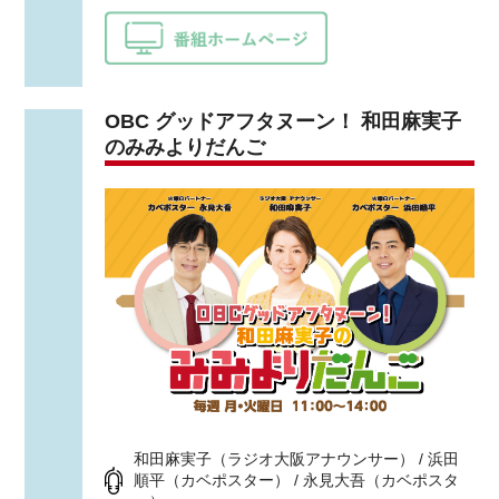
OBC グッドアフタヌーン！ 和田麻実子
のみみよりだんご
和田麻実子（ラジオ大阪アナウンサー） / 浜田
順平（カベポスター） / 永見大吾（カベポスタ