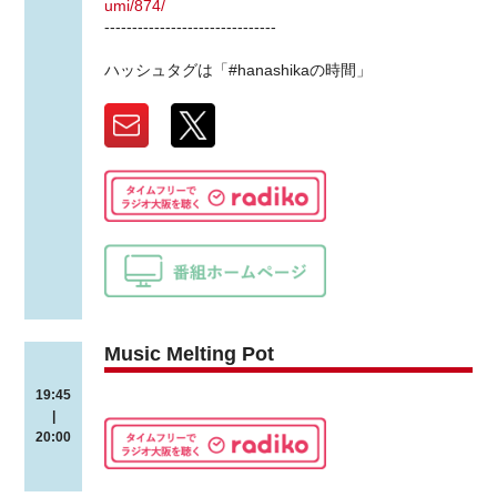
umi/874/
-------------------------------
ハッシュタグは「#hanashikaの時間」
Music Melting Pot
19:45
|
20:00