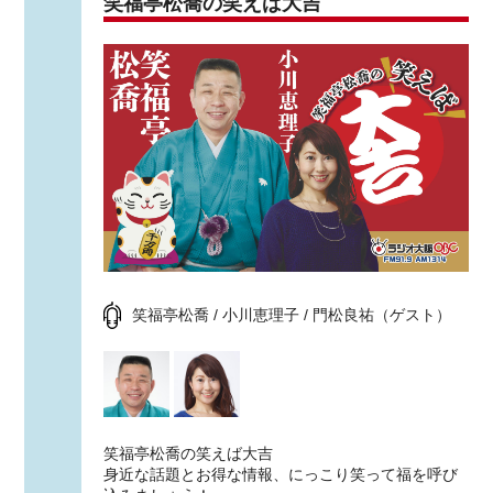
笑福亭松喬の笑えば大吉
笑福亭松喬 / 小川恵理子 / 門松良祐（ゲスト）
笑福亭松喬の笑えば大吉
身近な話題とお得な情報、にっこり笑って福を呼び