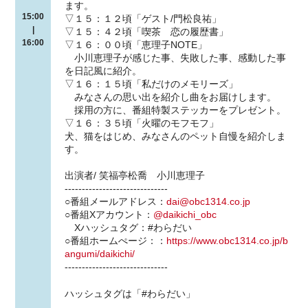
ます。
15:00
▽１５：１２頃「ゲスト/門松良祐」
|
▽１５：４２頃「喫茶 恋の履歴書」
16:00
▽１６：００頃「恵理子NOTE」
小川恵理子が感じた事、失敗した事、感動した事
を日記風に紹介。
▽１６：１５頃「私だけのメモリーズ」
みなさんの思い出を紹介し曲をお届けします。
採用の方に、番組特製ステッカーをプレゼント。
▽１６：３５頃「火曜のモフモフ」
犬、猫をはじめ、みなさんのペット自慢を紹介しま
す。
出演者/ 笑福亭松喬 小川恵理子
------------------------------
○番組メールアドレス：
dai@obc1314.co.jp
○番組Xアカウント：
@daikichi_obc
Xハッシュタグ：#わらだい
○番組ホームぺージ：：
https://www.obc1314.co.jp/b
angumi/daikichi/
------------------------------
ハッシュタグは「#わらだい」