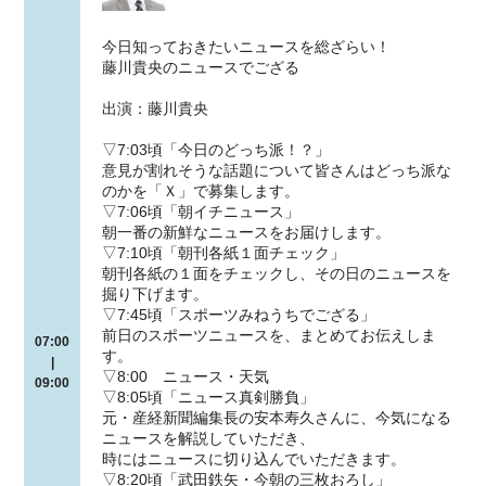
今日知っておきたいニュースを総ざらい！
藤川貴央のニュースでござる
出演：藤川貴央
▽7:03頃「今日のどっち派！？」
意見が割れそうな話題について皆さんはどっち派な
のかを「Ｘ」で募集します。
▽7:06頃「朝イチニュース」
朝一番の新鮮なニュースをお届けします。
▽7:10頃「朝刊各紙１面チェック」
朝刊各紙の１面をチェックし、その日のニュースを
掘り下げます。
▽7:45頃「スポーツみねうちでござる」
前日のスポーツニュースを、まとめてお伝えしま
07:00
す。
|
▽8:00 ニュース・天気
09:00
▽8:05頃「ニュース真剣勝負」
元・産経新聞編集長の安本寿久さんに、今気になる
ニュースを解説していただき、
時にはニュースに切り込んでいただきます。
▽8:20頃「武田鉄矢・今朝の三枚おろし」