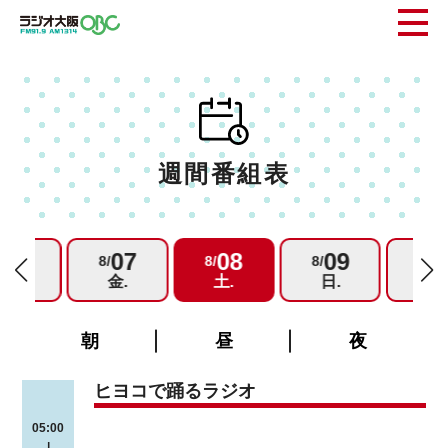
週間番組表
06
07
08
09
1
/
8/
8/
8/
8/
木.
金.
土.
日.
月.
朝
昼
夜
ヒヨコで踊るラジオ
05:00
|