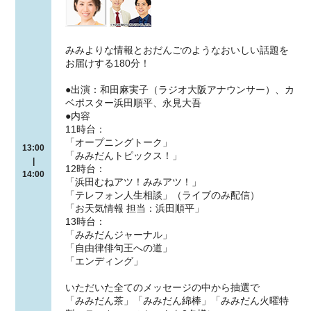
みみよりな情報とおだんごのようなおいしい話題を
お届けする180分！
●出演：和田麻実子（ラジオ大阪アナウンサー）、カ
ベポスター浜田順平、永見大吾
●内容
11時台：
「オープニングトーク」
13:00
「みみだんトピックス！」
|
12時台：
14:00
「浜田むねアツ！みみアツ！」
「テレフォン人生相談」（ライブのみ配信）
「お天気情報 担当：浜田順平」
13時台：
「みみだんジャーナル」
「自由律俳句王への道」
「エンディング」
いただいた全てのメッセージの中から抽選で
「みみだん茶」「みみだん綿棒」「みみだん火曜特