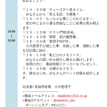
込みましょう！
▽１４：３０頃「チューズデー笑タイム」
みなさんから「笑える話」大募集！
▽１５：００「ちっちゃな事にこだわります！」
世の中にまかり通る些細なことに松喬が異を唱え
ます。
14:00
▽１５：１２頃「ゲスト/門松良祐」
|
▽１５：４２頃「喫茶 恋の履歴書」
15:00
▽１６：００頃「恵理子NOTE」
小川恵理子が感じた事、失敗した事、感動した事
を日記風に紹介。
▽１６：１５頃「私だけのメモリーズ」
みなさんの思い出を紹介し曲をお届けします。
採用の方に、番組特製ステッカーをプレゼント。
▽１６：３５頃「火曜のモフモフ」
犬、猫をはじめ、みなさんのペット自慢を紹介しま
す。
出演者/ 笑福亭松喬 小川恵理子
------------------------------
○番組メールアドレス：
dai@obc1314.co.jp
○番組Xアカウント：
@daikichi_obc
Xハッシュタグ：#わらだい