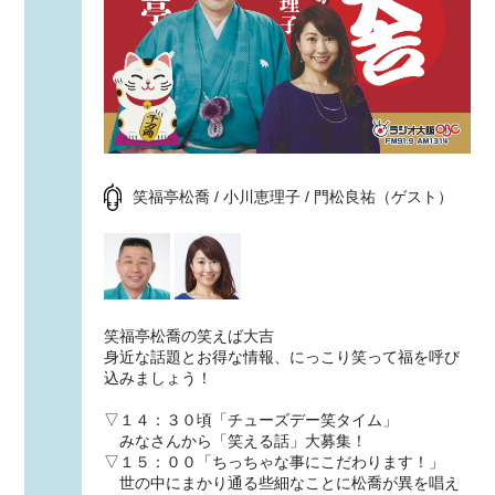
笑福亭松喬 / 小川恵理子 / 門松良祐（ゲスト）
笑福亭松喬の笑えば大吉
身近な話題とお得な情報、にっこり笑って福を呼び
込みましょう！
▽１４：３０頃「チューズデー笑タイム」
みなさんから「笑える話」大募集！
▽１５：００「ちっちゃな事にこだわります！」
世の中にまかり通る些細なことに松喬が異を唱え