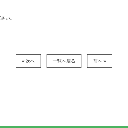
。
ださい。
« 次へ
一覧へ戻る
前へ »