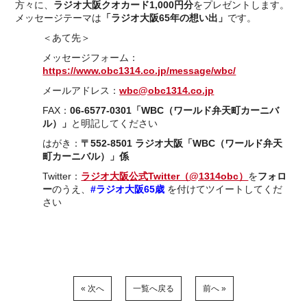
方々に、
ラジオ大阪クオカード1,000円分
をプレゼントします。
メッセージテーマは
「ラジオ大阪65年の想い出」
です。
＜あて先＞
メッセージフォーム：
https://www.obc1314.co.jp/message/wbc/
メールアドレス：
wbc@obc1314.co.jp
FAX：
06-6577-0301「WBC（ワールド弁天町カーニバ
ル）」
と明記してください
はがき：
〒552-8501 ラジオ大阪「WBC（ワールド弁天
町カーニバル）」係
Twitter：
ラジオ大阪公式Twitter（@1314obc）
を
フォロ
ー
のうえ、
#ラジオ大阪65歳
を付けてツイートしてくだ
さい
« 次へ
一覧へ戻る
前へ »