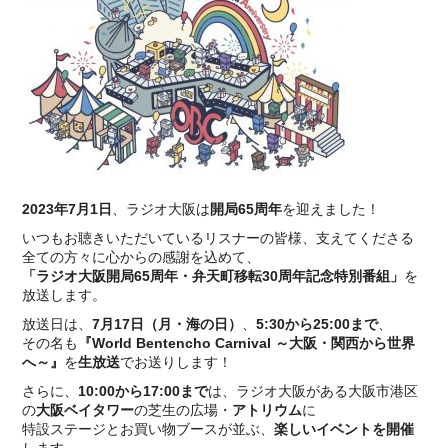
2023年7月1日
、ラジオ大阪は
開局65周年
を迎えました！
いつもお聴きいただいているリスナーの皆様、支えてくださる
全ての方々に心からの感謝を込めて、
「ラジオ大阪開局65周年・弁天町移転30周年記念特別番組」
を
放送します。
放送日は、
7月17日（月・海の日）
、
5:30から25:00まで
、
その名も
『World Bentencho Carnival ～大阪・関西から世界
へ～』
を
生放送
でお送りします！
さらに、
10:00から17:00まで
は、ラジオ大阪がある大阪市港区
の
大阪ベイタワー
の芝生の広場・
アトリウム
に
特設ステージとお買い物ブースが並ぶ、
楽しいイベントを開催