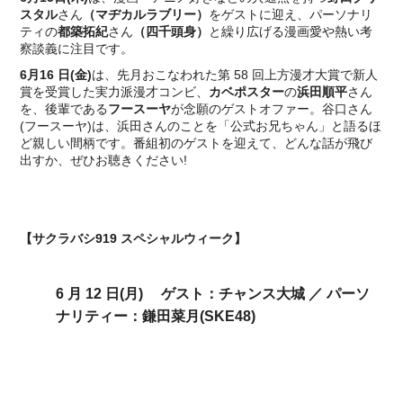
スタル
さん
（マヂカルラブリー）
をゲストに迎え、パーソナリ
ティの
都築拓紀
さん
（四千頭身）
と繰り広げる漫画愛や熱い考
察談義に注目です。
6月16 日(金)
は、先月おこなわれた第 58 回上方漫才大賞で新人
賞を受賞した実力派漫才コンビ、
カベポスター
の
浜田順平
さん
を、後輩である
フースーヤ
が念願のゲストオファー。谷口さん
(フースーヤ)は、浜田さんのことを「公式お兄ちゃん」と語るほ
ど親しい間柄です。番組初のゲストを迎えて、どんな話が飛び
出すか、ぜひお聴きください!
【サクラバシ919 スペシャルウィーク】
6 月 12 日(月)
ゲスト：
チャンス大城 ／
パーソ
ナリティー：
鎌田菜月(SKE48)