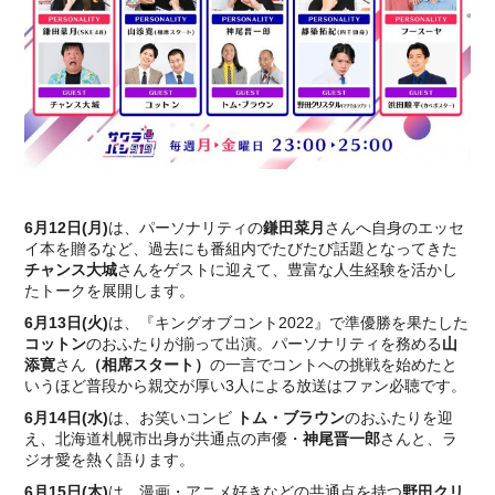
6月12日(月)
は、パーソナリティの
鎌田菜月
さんへ自身のエッセ
イ本を贈るなど、過去にも番組内でたびたび話題となってきた
チャンス大城
さんをゲストに迎えて、豊富な人生経験を活かし
たトークを展開します。
6月13日(火)
は、『キングオブコント2022』で準優勝を果たした
コットン
のおふたりが揃って出演。パーソナリティを務める
山
添寛
さん
（相席スタート）
の一言でコントへの挑戦を始めたと
いうほど普段から親交が厚い3人による放送はファン必聴です。
6月14日(水)
は、お笑いコンビ
トム・ブラウン
のおふたりを迎
え、北海道札幌市出身が共通点の声優・
神尾晋一郎
さんと、ラ
ジオ愛を熱く語ります。
6月15日(木)
は、漫画・アニメ好きなどの共通点を持つ
野田クリ