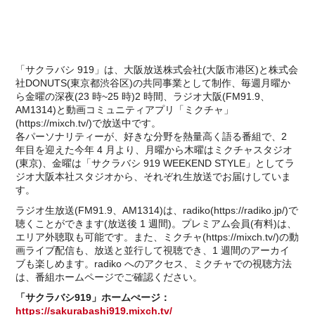
「サクラバシ 919」は、大阪放送株式会社(大阪市港区)と株式会
社DONUTS(東京都渋谷区)の共同事業として制作、毎週月曜か
ら金曜の深夜(23 時~25 時)2 時間、ラジオ大阪(FM91.9、
AM1314)と動画コミュニティアプリ「ミクチャ」
(https://mixch.tv/)で放送中です。
各パーソナリティーが、好きな分野を熱量高く語る番組で、2
年目を迎えた今年 4 月より、月曜から木曜はミクチャスタジオ
(東京)、金曜は「サクラバシ 919 WEEKEND STYLE」としてラ
ジオ大阪本社スタジオから、それぞれ生放送でお届けしていま
す。
ラジオ生放送(FM91.9、AM1314)は、radiko(https://radiko.jp/)で
聴くことができます(放送後 1 週間)。プレミアム会員(有料)は、
エリア外聴取も可能です。また、ミクチャ(https://mixch.tv/)の動
画ライブ配信も、放送と並行して視聴でき、1 週間のアーカイ
ブも楽しめます。radiko へのアクセス、ミクチャでの視聴方法
は、番組ホームページでご確認ください。
「サクラバシ919」ホームぺージ：
https://sakurabashi919.mixch.tv/