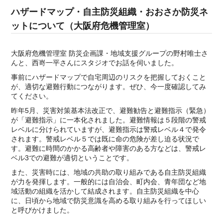
ハザードマップ・自主防災組織・おおさか防災ネ
ットについて（大阪府危機管理室）
大阪府危機管理室 防災企画課・地域支援グループの野村唯士さ
んと、西嵜一平さんにスタジオでお話を伺いました。
事前にハザードマップで自宅周辺のリスクを把握しておくこと
が、適切な避難行動につながります。ぜひ、今一度確認してみ
てください。
昨年5月、災害対策基本法改正で、避難勧告と避難指示（緊急）
が「避難指示」に一本化されました。避難情報は５段階の警戒
レベルに分けられていますが、避難指示は警戒レベル４で発令
されます。警戒レベル５では既に命の危険が差し迫る状況で
す。避難に時間のかかる高齢者や障害のある方などは、警戒レ
ベル3での避難が適切ということです。
また、災害時には、地域の共助の取り組みである自主防災組織
が力を発揮します。一般的には自治会、町内会、青年団など地
域活動の組織を活かして結成されます。自主防災組織を中心
に、日頃から地域で防災意識を高める取り組みを行ってほしい
と呼びかけました。