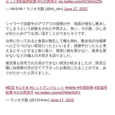
ヒット
#笑福亭松喬
#小川恵理子
pic.twitter.com/IA7bGrpZ9y
— Hit＆Hit！ラジオ大阪 (@hit_obc)
June 17, 2022
シャワーで洗髪中のアワアワの状態の中、地震が発生し断水し
てしまうという経験をされた中西さん。幸い、その後、少し水
が出たためアワを洗い流すことができたそうです。
台所に行ってみると食器が散乱して棚も倒れ、数歩先の冷蔵庫
へたどりつけない状況だったといいます。就寝中だったらと考
えるとぞっとすると振り返り、寝室に物を置かない、家具を置
かないなどの備えの大切さを語りました。
被災後も自宅での入浴ができない状況が続きましたが、防災公
園に自衛隊の方が立てて下さったお風呂に入ることができ、あ
りがたかったと語りました。
#防災
#コテ水
#ヒットアンドヒット
#HitHit
#中西則善
#笑福亭
松喬
#小川恵理子
pic.twitter.com/wQWak9OFji
— ラジオ大阪 (@1314obc)
June 17, 2022