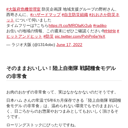
#大阪府危機管理室
防災企画課 地域支援グループの野村さん、
西嵜さんに、
#ハザードマップ
#自主防災組織
#おおさか防災ネ
ット
について伺いました
タイムフリーは?こちら
https://t.co/MROlaKr2ub
#radiko
お住いの地域の情報、この週末にぜひご確認ください❗️
#HitHit
#
ヒットアンドヒット
#防災
pic.twitter.com/PxhPn6eYeX
— ラジオ大阪 (@1314obc)
June 17, 2022
そのままおいしい！陸上自衛隊 戦闘糧食モデル
の非常食
お肉のおかずの非常食って、実はなかなかないのだそうです。
日本ハム さんの常温で5年6カ月保存できる「陸上自衛隊 戦闘糧
食モデル の非常食」は、温められない環境でもそのままおいし
く、日ごろからのお惣菜やおつまみとしてもおいしく頂けるそ
うです。
ローリングストックにぴったりですね。