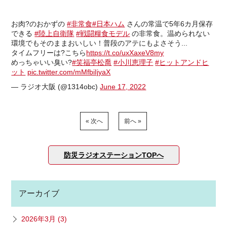
お肉?のおかずの
#非常食
#日本ハム
さんの常温で5年6カ月保存
できる
#陸上自衛隊
#戦闘糧食モデル
の非常食。温められない
環境でもそのままおいしい！普段のアテにもよさそう...
タイムフリーは?こちら
https://t.co/uxXaxeV8my
めっちゃいい臭い?
#笑福亭松喬
#小川恵理子
#ヒットアンドヒ
ット
pic.twitter.com/mMfbiIjyaX
— ラジオ大阪 (@1314obc)
June 17, 2022
« 次へ
前へ »
防災ラジオステーションTOPへ
アーカイブ
2026年3月 (3)