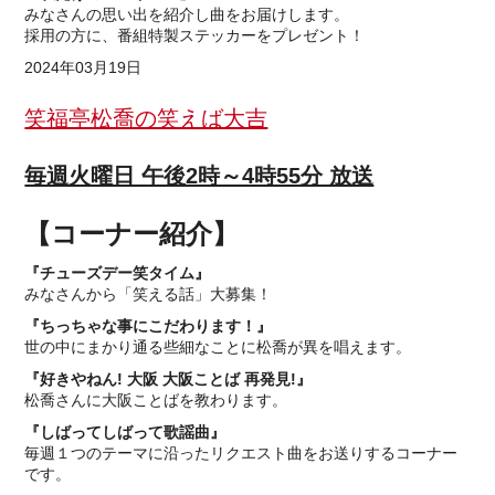
みなさんの思い出を紹介し曲をお届けします。
採用の方に、番組特製ステッカーをプレゼント！
2024年03月19日
笑福亭松喬の笑えば大吉
毎週火曜日 午後2時～4時55分 放送
【コーナー紹介】
『チューズデー笑タイム』
みなさんから「笑える話」大募集！
『ちっちゃな事にこだわります！』
世の中にまかり通る些細なことに松喬が異を唱えます。
『好きやねん! 大阪 大阪ことば 再発見!』
松喬さんに大阪ことばを教わります。
『しばってしばって歌謡曲』
毎週１つのテーマに沿ったリクエスト曲をお送りするコーナー
です。