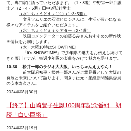
て、専門家に語っていただきます。（1・3週）中野宗一郎弁護
士／（2・4・5週）田中道弘社労士
（水）ちょうどえぇ〇〇（1･3･5週）
文具ソムリエの石津ヒロシさんに、生活が豊かになる
様々なアイテムをご紹介いただきます。
（水）ちょうどえぇシアター（2･4週）
映画コメンテーターの加藤るみさんおすすめの新作映
画情報をお届けします。
（木）木曜10時はSHOWTIME!
「It's SHOWTIME!」で少年隊の魅力をお伝えし続けて
きた藤川アナが、毎週少年隊の楽曲をかけて魅力を語ります。
10:30 松井一郎のラジオ大大阪、いっちゃんえぇやん！
前大阪府知事・松井一郎さんがご意見番として大阪の
発展と未来について語ります。聞き手は元・産経新聞編集委員
の安本寿久さん。
2024年08月30日
【終了】山崎豊子生誕100周年記念番組 朗
読「白い巨塔」
2024年03月19日