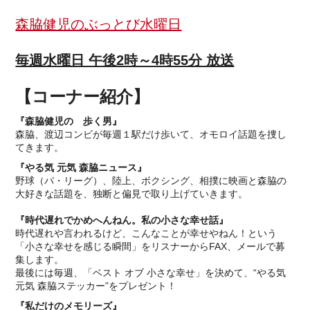
森脇健児のぶっとび水曜日
毎週水曜日 午後2時～4時55分 放送
【コーナー紹介】
『森脇健児の 歩く男』
森脇、渡辺コンビが毎週１駅だけ歩いて、オモロイ話題を捜し
てきます。
『やる気 元気 森脇ニュース』
野球（パ・リーグ）、陸上、ボクシング、相撲に映画と森脇の
大好きな話題を、独断と偏見で取り上げていきます。
『時代遅れでかめへんねん。私の小さな幸せ話』
時代遅れや言われるけど、こんなことが幸せやねん！という
「小さな幸せを感じる瞬間」をリスナーからFAX、メールで募
集します。
最後には毎週、「ベスト オブ 小さな幸せ」を決めて、“やる気
元気 森脇ステッカー”をプレゼント！
『私だけのメモリーズ』