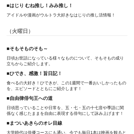
■はじり むね推し！みみ推し！
アイドルや漫画がウルトラ大好きなはじりの推し活情報！
（火曜日）
■そもそものそも～
日頃お世話になっている様々なものについて、そもそもの成り
立ちからご紹介します。
■ひでき、感激！旨日記！
食べるの大好き！ひできが、この1週間で一番おいしかったもの
を、エピソードとともにご紹介します！
■自由律俳句王への道
日頃思っていることや日常を、五・七・五の十七音や季語に関
係なく感じたままを自由に表現する俳句にして詠み上げます！
■まついあきらのオレ目線
大学時代は俳優コースにも通い、今でも毎日1本は映画を観ると