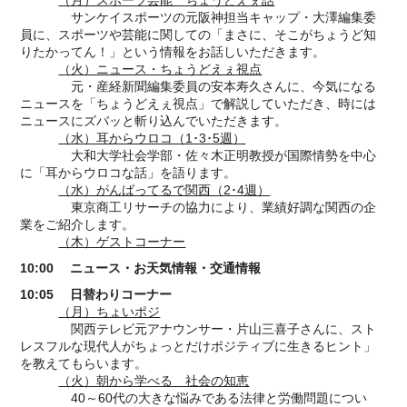
（月）スポーツ芸能 ちょうどえぇ話
サンケイスポーツの元阪神担当キャップ・大澤編集委
員に、スポーツや芸能に関しての「まさに、そこがちょうど知
りたかってん！」という情報をお話しいただきます。
（火）ニュース・ちょうどえぇ視点
元・産経新聞編集委員の安本寿久さんに、今気になる
ニュースを「ちょうどえぇ視点」で解説していただき、時には
ニュースにズバッと斬り込んでいただきます。
（水）耳からウロコ（1･3･5週）
大和大学社会学部・佐々木正明教授が国際情勢を中心
に「耳からウロコな話」を語ります。
（水）がんばってるで関西（2･4週）
東京商工リサーチの協力により、業績好調な関西の企
業をご紹介します。
（木）ゲストコーナー
10:00 ニュース・お天気情報・交通情報
10:05 日替わりコーナー
（月）ちょいポジ
関西テレビ元アナウンサー・片山三喜子さんに、スト
レスフルな現代人がちょっとだけポジティブに生きるヒント」
を教えてもらいます。
（火）朝から学べる 社会の知恵
40～60代の大きな悩みである法律と労働問題につい