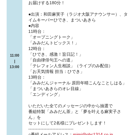
お届けする180分！
●出演：和田麻実子（ラジオ大阪アナウンサー）、タ
イムキーパーひでき、まついあきら
●内容
11時台：
「オープニングトーク」
「みみだんトピックス！」
12時台：
「ひでき、感激！旨日記！」
11:00
「自由律俳句王への道」
|
「テレフォン人生相談」（ライブのみ配信）
13:00
「お天気情報 担当：ひでき」
13時台：
「みみだんジャーナル 原田年晴こんなことしはる」
「まついあきらのオレ目線」
「エンディング」
いただいた全てのメッセージの中から抽選で
番組特製「みみだん茶」と「夢を叶える麻実子さ
ん」を
セットにして2名様にプレゼントします！
------------------------------
○番組メールアドレス：
mimi@obc1314.co.jp