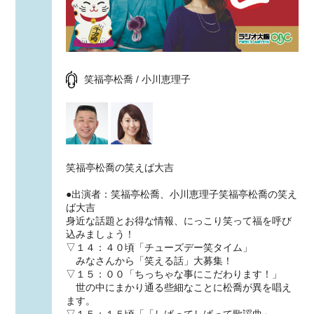
笑福亭松喬 / 小川恵理子
笑福亭松喬の笑えば大吉
●出演者：笑福亭松喬、小川恵理子笑福亭松喬の笑え
ば大吉
身近な話題とお得な情報、にっこり笑って福を呼び
込みましょう！
▽１４：４０頃「チューズデー笑タイム」
みなさんから「笑える話」大募集！
▽１５：００「ちっちゃな事にこだわります！」
世の中にまかり通る些細なことに松喬が異を唱え
ます。
▽１５：１５頃「「しばってしばって歌謡曲」