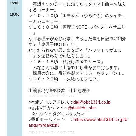
15:00
毎週１つのテーマに沿ったリクエスト曲をお送り
|
するコーナー。
16:00
▽１５：４０頃「田中泰延（ひろのぶ）のシャチョ
ーとシュチョー」
▽１６：００頃「恵理子NOTE・バックトゥザエリ
コ」
小川恵理子が感じた事、失敗した事を日記風に紹介
する「恵理子NOTE」と、
わすれられない思い出を語る「バックトゥザエリ
コ」を週替わりでお送りします。
▽１６：１５頃「私だけのメモリーズ」
みなさんの思い出を紹介し曲をお届けします。
採用の方に、番組特製ステッカーをプレゼント。
▽１６：２０頃「「火曜のモフモフ」
出演者/ 笑福亭松喬 小川恵理子
------------------------------
○番組メールアドレス：
dai@obc1314.co.jp
○番組Xアカウント：
@daikichi_obc
Xハッシュタグ：#わらだい
○番組ホームぺージ：：
https://www.obc1314.co.jp/b
angumi/daikichi/
------------------------------