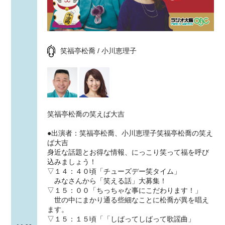
笑福亭松喬 / 小川恵理子
笑福亭松喬の笑えば大吉
●出演者：笑福亭松喬、小川恵理子笑福亭松喬の笑え
ば大吉
身近な話題とお得な情報、にっこり笑って福を呼び
込みましょう！
▽１４：４０頃「チューズデー笑タイム」
みなさんから「笑える話」大募集！
▽１５：００「ちっちゃな事にこだわります！」
世の中にまかり通る些細なことに松喬が異を唱え
ます。
▽１５：１５頃「「しばってしばって歌謡曲」