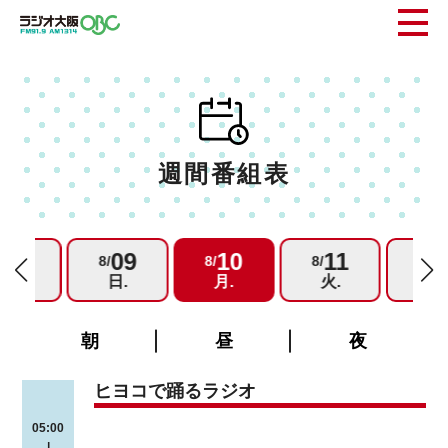
週間番組表
08
09
10
11
1
/
8/
8/
8/
8/
土.
日.
月.
火.
水.
朝
昼
夜
ヒヨコで踊るラジオ
05:00
|