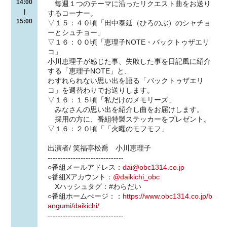
14:00
毎週１つのテーマに沿ったリクエスト曲をお送り
|
するコーナー。
15:00
▽１５：４０頃「田中泰延（ひろのぶ）のシャチョ
ーとシュチョー」
▽１６：００頃「恵理子NOTE・バックトゥザエリ
コ」
小川恵理子が感じた事、失敗した事を日記風に紹介
する「恵理子NOTE」と、
わすれられない思い出を語る「バックトゥザエリ
コ」を週替わりでお送りします。
▽１６：１５頃「私だけのメモリーズ」
みなさんの思い出を紹介し曲をお届けします。
採用の方に、番組特製ステッカーをプレゼント。
▽１６：２０頃「「火曜のモフモフ」
出演者/ 笑福亭松喬 小川恵理子
------------------------------
○番組メールアドレス：
dai@obc1314.co.jp
○番組Xアカウント：
@daikichi_obc
Xハッシュタグ：#わらだい
○番組ホームぺージ：：
https://www.obc1314.co.jp/b
angumi/daikichi/
------------------------------