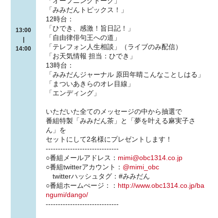
「オープニングトーク」
「みみだんトピックス！」
12時台：
「ひでき、感激！旨日記！」
13:00
「自由律俳句王への道」
|
「テレフォン人生相談」（ライブのみ配信）
14:00
「お天気情報 担当：ひでき」
13時台：
「みみだんジャーナル 原田年晴こんなことしはる」
「まついあきらのオレ目線」
「エンディング」
いただいた全てのメッセージの中から抽選で
番組特製「みみだん茶」と「夢を叶える麻実子さ
ん」を
セットにして2名様にプレゼントします！
------------------------------
○番組メールアドレス：
mimi@obc1314.co.jp
○番組twitterアカウント：
@mimi_obc
twitterハッシュタグ：#みみだん
○番組ホームぺージ：：
http://www.obc1314.co.jp/ba
ngumi/dango/
------------------------------