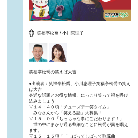
笑福亭松喬 / 小川恵理子
笑福亭松喬の笑えば大吉
●出演者：笑福亭松喬、小川恵理子笑福亭松喬の笑え
ば大吉
身近な話題とお得な情報、にっこり笑って福を呼び
込みましょう！
▽１４：４０頃「チューズデー笑タイム」
みなさんから「笑える話」大募集！
▽１５：００「ちっちゃな事にこだわります！」
世の中にまかり通る些細なことに松喬が異を唱え
ます。
▽１５：１５頃「「しばってしばって歌謡曲」