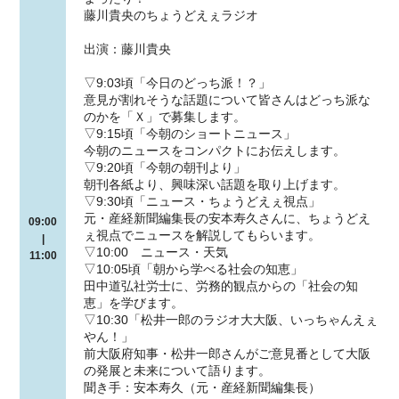
藤川貴央のちょうどえぇラジオ
出演：藤川貴央
▽9:03頃「今日のどっち派！？」
意見が割れそうな話題について皆さんはどっち派な
のかを「Ｘ」で募集します。
▽9:15頃「今朝のショートニュース」
今朝のニュースをコンパクトにお伝えします。
▽9:20頃「今朝の朝刊より」
朝刊各紙より、興味深い話題を取り上げます。
▽9:30頃「ニュース・ちょうどえぇ視点」
元・産経新聞編集長の安本寿久さんに、ちょうどえ
09:00
ぇ視点でニュースを解説してもらいます。
|
▽10:00 ニュース・天気
11:00
▽10:05頃「朝から学べる社会の知恵」
田中道弘社労士に、労務的観点からの「社会の知
恵」を学びます。
▽10:30「松井一郎のラジオ大大阪、いっちゃんえぇ
やん！」
前大阪府知事・松井一郎さんがご意見番として大阪
の発展と未来について語ります。
聞き手：安本寿久（元・産経新聞編集長）