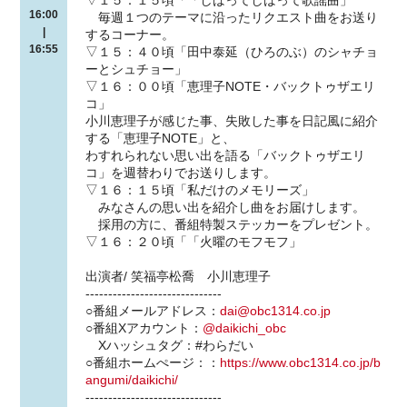
16:00
毎週１つのテーマに沿ったリクエスト曲をお送り
|
するコーナー。
16:55
▽１５：４０頃「田中泰延（ひろのぶ）のシャチョ
ーとシュチョー」
▽１６：００頃「恵理子NOTE・バックトゥザエリ
コ」
小川恵理子が感じた事、失敗した事を日記風に紹介
する「恵理子NOTE」と、
わすれられない思い出を語る「バックトゥザエリ
コ」を週替わりでお送りします。
▽１６：１５頃「私だけのメモリーズ」
みなさんの思い出を紹介し曲をお届けします。
採用の方に、番組特製ステッカーをプレゼント。
▽１６：２０頃「「火曜のモフモフ」
出演者/ 笑福亭松喬 小川恵理子
------------------------------
○番組メールアドレス：
dai@obc1314.co.jp
○番組Xアカウント：
@daikichi_obc
Xハッシュタグ：#わらだい
○番組ホームぺージ：：
https://www.obc1314.co.jp/b
angumi/daikichi/
------------------------------