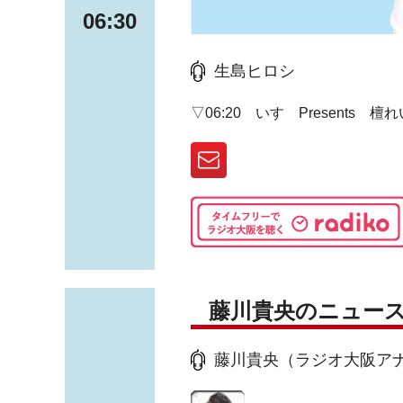
06:30
生島ヒロシ
▽06:20 いすゞPresents 
藤川貴央のニュー
藤川貴央（ラジオ大阪アナ