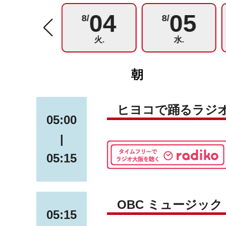
03
04
05
8/
8/
8/
月.
火.
水.
朝
ヒヨコで踊るラジ
05:00
|
05:15
OBC ミュージッ
05:15