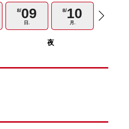
09
10
11
8/
8/
8/
日.
月.
火.
夜