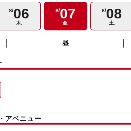
06
07
08
8/
8/
8/
木.
金.
土.
昼
オ
ク・アベニュー