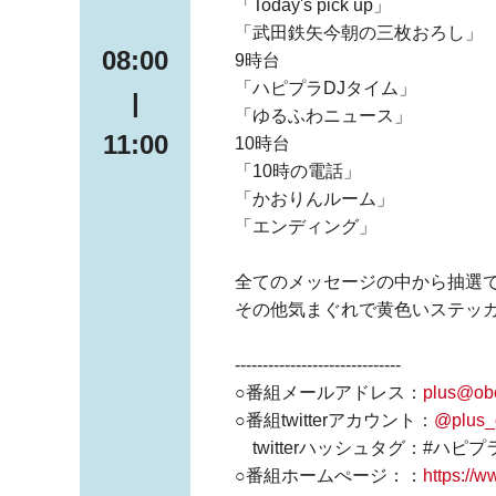
「Today's pick up」
「武田鉄矢今朝の三枚おろし」
08:00
9時台
「ハピプラDJタイム」
|
「ゆるふわニュース」
11:00
10時台
「10時の電話」
「かおりんルーム」
「エンディング」
全てのメッセージの中から抽選
その他気まぐれで黄色いステッ
------------------------------
○番組メールアドレス：
plus@obc
○番組twitterアカウント：
@plus_
twitterハッシュタグ：#ハピプ
○番組ホームぺージ：：
https://