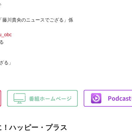
で
大阪「藤川貴央のニュースでござる」係
u_obc
る
ざる」
に！ハッピー・プラス