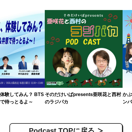
体験してみん？ BTS
そのだけいばpresents亜咲花と西村
かぶ
で待っとるよ～
のラジパカ
ンバ
Podcast TOPに戻る