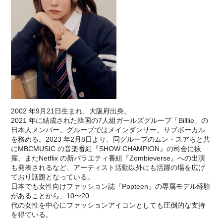
2002 年9⽉21⽇⽣まれ、⼤阪府出⾝。
2021 年に結成された韓国の7⼈組ガールズグループ「Billlie」の
⽇本⼈メンバー。グループではメインダンサー、サブボーカル
を務める。2023 年2⽉8⽇より、同グループのムン・スアらと共
にMBCMUSIC の⾳楽番組『SHOW CHAMPION』の司会に抜
擢、またNetflix の新バラエティ番組『Zombieverse』への出演
も発表されるなど、アーティスト活動以外にも活躍の場を広げ
ており話題となっている。
⽇本でも⼥性向けファッション誌『Popteen』の専属モデル経験
があることから、10〜20
代の⼥性を中⼼にファッションアイコンとしても圧倒的な⽀持
を得ている。