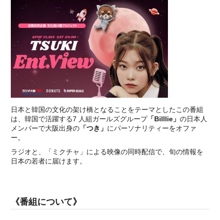
⽇本と韓国の⽂化の架け橋となることをテーマとしたこの番組
は、韓国で活躍する7 ⼈組ガールズグループ
「Billlie」
の⽇本⼈
メンバーで⼤阪出⾝の
「つき」
にパーソナリティーをオファ
ー。
ラジオと、「ミクチャ」による映像の同時配信で、旬の情報を
⽇本の若者に届けます。
《番組について》