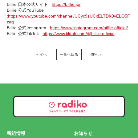
Billlie ⽇本公式サイト :
https://billlie.jp/
Billlie 公式YouTube
:
https://www.youtube.com/channel/UCyc9sUCxELTDK9vELO5F
zeg
Billlie 公式Instagram :
https://www.instagram.com/billlie.official/
Billlie 公式TikTok :
https://www.tiktok.com/@billlie.official
« 次へ
一覧へ戻る
前へ »
タイムフリーでラジオ大阪を聴く
番組情報
お知らせ