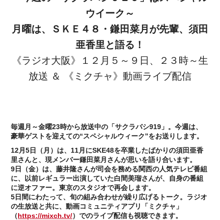
ウイーク～
月曜は、ＳＫＥ４８・鎌田菜月が先輩、須田
亜香里と語る！
《ラジオ大阪》１２月５～９日、２３時～生
放送 ＆ 《ミクチャ》動画ライブ配信
毎週月～金曜23時から放送中の「サクラバ
シ919」。今週は、
豪華ゲストを迎えての“スペシャルウィーク”をお送りします。
12月5日（月）は、11月にSKE48を卒業したばかりの須田亜香
里さんと、現メンバー鎌田菜月さんが思いを語り合います。
9日（金）は、藤井隆さんが司会を務める関西の人気テレビ番組
に、以前レギュラー出演していた白間美瑠さんが、自身の番組
に逆オファー。東京のスタジオで再会します。
5日間にわたって、旬の組み合わせが繰り広げるトーク。ラジオ
の生放送と共に、動画コミュニティアプリ「ミクチャ」
（
https://mixch.tv/
）でのライブ配信も視聴できます。