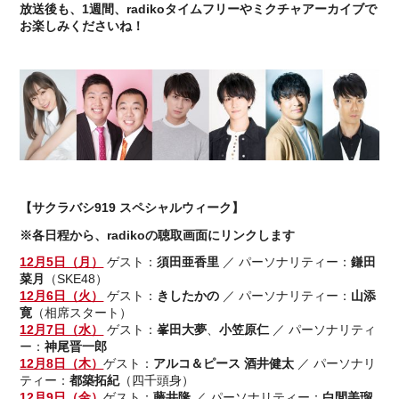
放送後も、1週間、radikoタイムフリーやミクチャアーカイブで
お楽しみくださいね！
【サクラバシ919 スペシャルウィーク】
※各日程から、radikoの聴取画面にリンクします
12月5日（月）
ゲスト：
須田亜香里
／ パーソナリティー：
鎌田
菜月
（SKE48）
12月6日（火）
ゲスト：
きしたかの
／ パーソナリティー：
山添
寛
（相席スタート）
12月7日（水）
ゲスト：
峯田大夢
、
小笠原仁
／ パーソナリティ
ー：
神尾晋一郎
12月8日（木）
ゲスト：
アルコ＆ピース 酒井健太
／ パーソナリ
ティー：
都築拓紀
（四千頭身）
12月9日（金）
ゲスト：
藤井隆
／ パーソナリティー：
白間美瑠