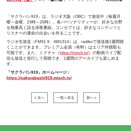
「サクラバシ919」は、ラジオ大阪（OBC）で放送中（毎週月
曜～金曜、23時～25時）。各パーソナリティーが、好きな分野
を熱量高く語る深夜番組。コンセプトは、好きなコンテンツと
リスナーの運命の出会いを作ることです。
ラジオ生放送（FM91.9、AM1314）は、radikoで放送後1週間聴
くことができます。プレミアム会員（有料）はエリア外聴取も
可能です。また、ミクチャ（
https://mixch.tv/
）の動画ライブ配
信も放送と並行して視聴でき、1週間のアーカイブも楽しめま
す。
「サクラバシ919」ホームぺージ：
https://sakurabashi919.mixch.tv/
« 次へ
一覧へ戻る
前へ »