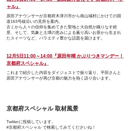
ャル』
原田アナウンサーが京都府木津川市から南山城村にかけての国
道163号線沿いの見所を案内。
古くから人々の信仰を集めてきた聖地と大自然が織りなす絶
景、そして、気象と土壌の恵みによる薫り高いお茶から生まれ
たスイーツなど、バラエティ豊かな話題を届けます。
12月5日11:00～14:00『原田年晴 かぶりつきマンデー！
京都府スペシャル』
これまで紹介した内容をダイジェストで振り返り、平田さんと
原田アナウンサーが再び京都の魅力を熱く語り合います。
京都府スペシャル 取材風景
Twitterに投稿しています。
#京都府スペシャル で検索してみてくださいね！