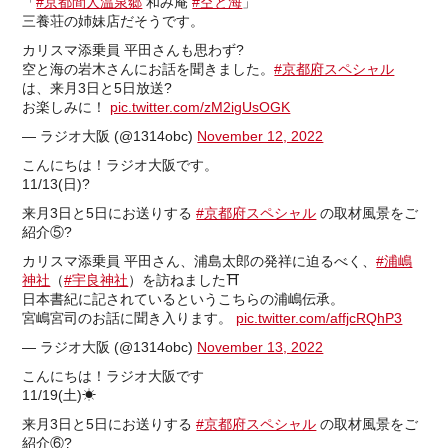
「
#京都間人温泉郷
和み庵
#空と海
」
三養荘の姉妹店だそうです。
カリスマ添乗員 平田さんも思わず?
空と海の岩木さんにお話を聞きました。
#京都府スペシャル
は、来月3日と5日放送?
お楽しみに！
pic.twitter.com/zM2igUsOGK
— ラジオ大阪 (@1314obc)
November 12, 2022
こんにちは！ラジオ大阪です。
11/13(日)?️
来月3日と5日にお送りする
#京都府スペシャル
の取材風景をご
紹介⑤?
カリスマ添乗員 平田さん、浦島太郎の発祥に迫るべく、
#浦嶋
神社
（
#宇良神社
）を訪ねました⛩️
日本書紀に記されているというこちらの浦嶋伝承。
宮嶋宮司のお話に聞き入ります。
pic.twitter.com/affjcRQhP3
— ラジオ大阪 (@1314obc)
November 13, 2022
こんにちは！ラジオ大阪です
11/19(土)☀
来月3日と5日にお送りする
#京都府スペシャル
の取材風景をご
紹介⑥?