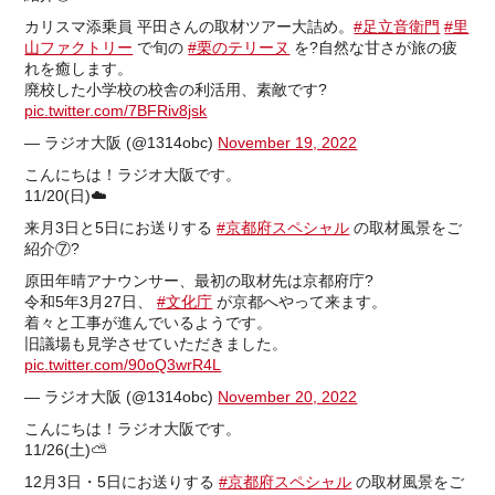
カリスマ添乗員 平田さんの取材ツアー大詰め。
#足立音衛門
#里
山ファクトリー
で旬の
#栗のテリーヌ
を?自然な甘さが旅の疲
れを癒します。
廃校した小学校の校舎の利活用、素敵です?
pic.twitter.com/7BFRiv8jsk
— ラジオ大阪 (@1314obc)
November 19, 2022
こんにちは！ラジオ大阪です。
11/20(日)☁️
来月3日と5日にお送りする
#京都府スペシャル
の取材風景をご
紹介⑦?
原田年晴アナウンサー、最初の取材先は京都府庁?
令和5年3月27日、
#文化庁
が京都へやって来ます。
着々と工事が進んでいるようです。
旧議場も見学させていただきました。
pic.twitter.com/90oQ3wrR4L
— ラジオ大阪 (@1314obc)
November 20, 2022
こんにちは！ラジオ大阪です。
11/26(土)⛅️
12月3日・5日にお送りする
#京都府スペシャル
の取材風景をご