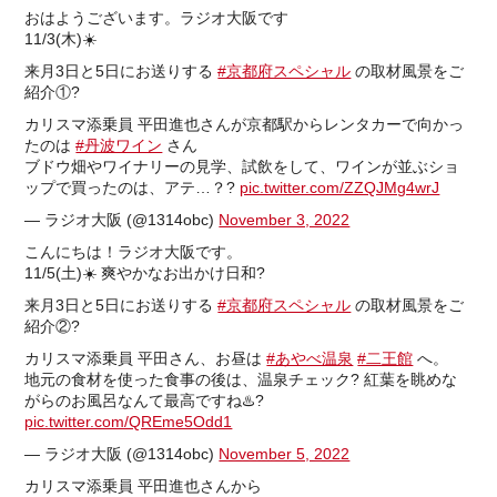
おはようございます。ラジオ大阪です
11/3(木)☀️
来月3日と5日にお送りする
#京都府スペシャル
の取材風景をご
紹介①?
カリスマ添乗員 平田進也さんが京都駅からレンタカーで向かっ
たのは
#丹波ワイン
さん
ブドウ畑やワイナリーの見学、試飲をして、ワインが並ぶショ
ップで買ったのは、アテ…？?
pic.twitter.com/ZZQJMg4wrJ
— ラジオ大阪 (@1314obc)
November 3, 2022
こんにちは！ラジオ大阪です。
11/5(土)☀️ 爽やかなお出かけ日和?
来月3日と5日にお送りする
#京都府スペシャル
の取材風景をご
紹介②?
カリスマ添乗員 平田さん、お昼は
#あやべ温泉
#二王館
へ。
地元の食材を使った食事の後は、温泉チェック? 紅葉を眺めな
がらのお風呂なんて最高ですね♨️?
pic.twitter.com/QREme5Odd1
— ラジオ大阪 (@1314obc)
November 5, 2022
カリスマ添乗員 平田進也さんから