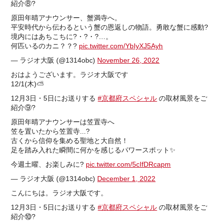
紹介⑧?
原田年晴アナウンサー、蟹満寺へ。
平安時代から伝わるという蟹の恩返しの物語。勇敢な蟹に感動?
境内にはあちこちに?・?・?…。
何匹いるのカニ？？?
pic.twitter.com/YbIyXJ5Ayh
— ラジオ大阪 (@1314obc)
November 26, 2022
おはようございます。ラジオ大阪です
12/1(木)⛅️
12月3日・5日にお送りする
#京都府スペシャル
の取材風景をご
紹介⑨?
原田年晴アナウンサーは笠置寺へ
笠を置いたから笠置寺...?
古くから信仰を集める聖地と大自然！
足を踏み入れた瞬間に何かを感じるパワースポット✨
今週土曜、お楽しみに?
pic.twitter.com/5cIfDRcapm
— ラジオ大阪 (@1314obc)
December 1, 2022
こんにちは。ラジオ大阪です。
12月3日・5日にお送りする
#京都府スペシャル
の取材風景をご
紹介⑩?