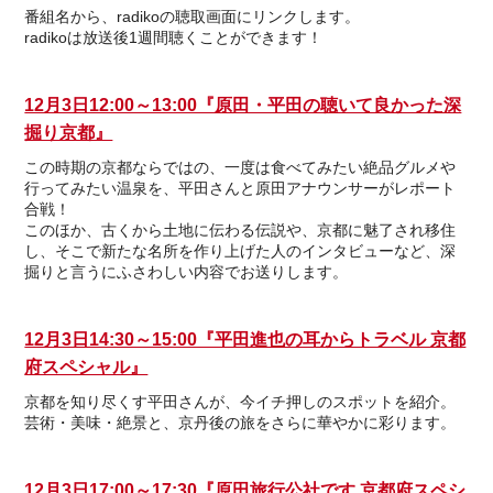
番組名から、radikoの聴取画面にリンクします。
radikoは放送後1週間聴くことができます！
12月3日12:00～13:00『原田・平田の聴いて良かった深
掘り京都』
この時期の京都ならではの、一度は食べてみたい絶品グルメや
行ってみたい温泉を、平田さんと原田アナウンサーがレポート
合戦！
このほか、古くから土地に伝わる伝説や、京都に魅了され移住
し、そこで新たな名所を作り上げた人のインタビューなど、深
掘りと言うにふさわしい内容でお送りします。
12月3日14:30～15:00『平田進也の耳からトラベル 京都
府スペシャル』
京都を知り尽くす平田さんが、今イチ押しのスポットを紹介。
芸術・美味・絶景と、京丹後の旅をさらに華やかに彩ります。
12月3日17:00～17:30『原田旅行公社です 京都府スペシ