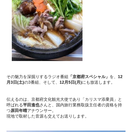
その魅力を深掘りするラジオ番組
「京都府スペシャル」
を、
12
月3日(土)
の3番組、そして、
12月5日(月)
にも放送します。
伝えるのは、京都府文化観光大使であり「カリスマ添乗員」と
呼ばれる
平田進也
さんと、国内旅行業務取扱主任者の資格を持
つ
原田年晴
アナウンサー。
現地で取材した音源も交えてお送りします。