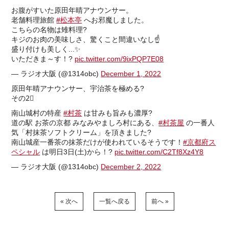
お腹がすいた原田年晴アナウンサー。
老舗料理旅館
#松本亭
へお邪魔しました。
こちらの名物は雉料理?
キジのお肉の美味しさ、驚くこと間違いなし☝️
盛り付けも美しく...✨
いただきま～す！?
pic.twitter.com/9ixPQP7E08
— ラジオ大阪 (@1314obc)
December 1, 2022
原田年晴アナウンサー、宇治茶を極める?
その2⃣
南山城村の特産
#村茶
は甘みも旨みも濃厚?
道の駅 お茶の京都 みなみやましろ村にある、
#村茶屋
の一番人
気「村抹茶ソフトクリーム」を頂きました?
南山城産一番茶の抹茶だけが使われているそうです！
#京都府ス
ペシャル
は明日3日(土)から！?
pic.twitter.com/C2Tf8Xz4Y8
— ラジオ大阪 (@1314obc)
December 2, 2022
« 次へ
一覧へ戻る
前へ »