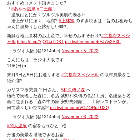
おすすめコメント頂きました?
「
#あやべ温泉
#二王館
、
温泉はとにかくツルツル美肌の湯♨✨
湯上がりに頂く、地鶏?
#上林鶏
のすき焼きは、昔のお祖母ち
ゃんに里帰りした懐かしい味?」
新鮮な地元食材のお土産で、幸せのおすそわけ?
#京都府スペシ
ャル
https://t.co/YjO14rTD3T
pic.twitter.com/ebEJ7w2EXh
— ラジオ大阪 (@1314obc)
November 5, 2022
こんにちは！ラジオ大阪です
11/6(日)☀️
来月3日と5日にお送りする
#京都府スペシャル
の取材風景をご
紹介③?
カリスマ添乗員 平田さん、
#和久傳ノ森
へ
植樹で実現した森に、名店 紫野和久傳の食品工房、名建築と名
画に包まれる「森の中の家 安野光雅館」、工房レストランが。
何て清々しい空気感?
pic.twitter.com/VOZORuLU3Q
— ラジオ大阪 (@1314obc)
November 6, 2022
#間人温泉
の宿をもうひとつ☝️
丹後の美景を堪能できるお宿