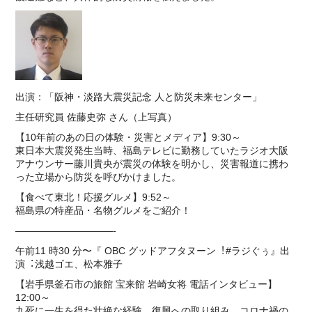
出演：「阪神・淡路大震災記念 人と防災未来センター」
主任研究員 佐藤史弥 さん（上写真）
【10年前のあの⽇の体験・災害とメディア】9:30～
東⽇本⼤震災発⽣当時、福島テレビに勤務していたラジオ大阪
アナウンサー藤川貴央が震災の体験を明かし、災害報道に携わ
った⽴場から防災を呼びかけました。
【食べて東北！応援グルメ】9:52～
福島県の特産品・名物グルメをご紹介！
——————————-
午前11 時30 分〜『 OBC グッドアフタヌーン︕#ラジぐぅ』出
演︓浅越ゴエ、松本雅⼦
【岩⼿県釜⽯市の旅館 宝来館 岩崎⼥将 電話インタビュー】
12:00～
九死に⼀⽣を得た壮絶な経験、復興への取り組み、コロナ禍の