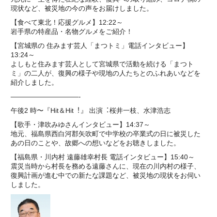
現状など、被災地の今の声をお届けしました。
【食べて東北！応援グルメ】12:22～
岩手県の特産品・名物グルメをご紹介！
【宮城県の 住みます芸⼈「まつトミ」電話インタビュー】
13:24～
よしもと住みます芸⼈として宮城県で活動を続ける「まつト
ミ」の⼆⼈が、復興の様⼦や現地の⼈たちとのふれあいなどを
紹介しました。
——————————-
午後2 時〜『Hit＆Hit︕』 出演︓桜井⼀枝、⽔津浩志
【歌⼿・津吹みゆさんインタビュー】14:37～
地元、福島県⻄⽩河郡⽮吹町で中学校の卒業式の⽇に被災した
あの⽇のことや、故郷への想いなどをお聴きしました。
【福島県・川内村 遠藤雄幸村⻑ 電話インタビュー】15:40～
震災当時から村⻑を務める遠藤さんに、現在の川内村の様⼦、
復興計画が進む中での新たな課題など、被災地の現状をお伺い
しました。