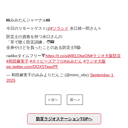
📸みみだんジャーナル📸
今日のリモートゲストは
#ソラシド
水口靖一郎さん🍡
防災士の資格を持つ水口さんの
「耳で聴く防災訓練」🧑‍🚒
全身やけどを負ったことのある防災士⁉️😱
radikoタイムフリー🔻
https://t.co/aWjELQkeON
#ラジオ大阪防災
#和田麻実子
#ネイビーズアフロ
#みみだん
#ラジオ大阪
pic.twitter.com/DOXSTswzPF
— 和田麻実子のみみよりだんご (@mimi_obc)
September 1,
2025
« 次へ
前へ »
防災ラジオステーションTOPへ