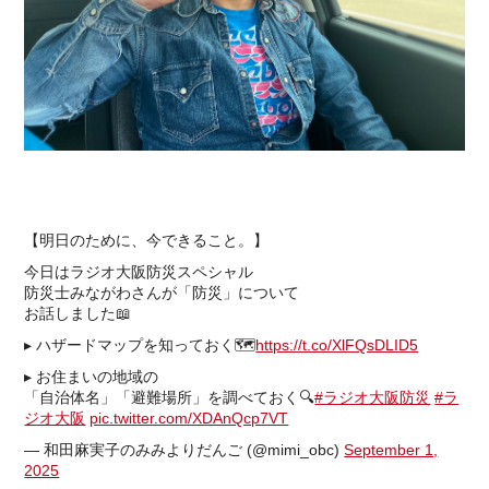
【明日のために、今できること。】
今日はラジオ大阪防災スペシャル
防災士みながわさんが「防災」について
お話しました📖
▸ ハザードマップを知っておく🗺️
https://t.co/XlFQsDLID5
▸ お住まいの地域の
「自治体名」「避難場所」を調べておく🔍
#ラジオ大阪防災
#ラ
ジオ大阪
pic.twitter.com/XDAnQcp7VT
— 和田麻実子のみみよりだんご (@mimi_obc)
September 1,
2025