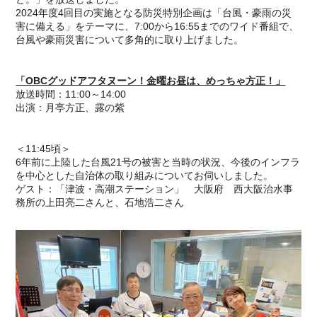
2024年度4回目の実施となる防災特別企画は「台風・豪雨の災
害に備える」をテーマに、7:00から16:55までのワイド番組で、
台風や豪雨災害について多角的に取り上げました。
「OBCグッドアフタヌーン！金曜お昼は、めっちゃ方正！」
放送時間：11:00～14:00
出演：月亭方正、露の紫
＜11:45頃＞
6年前に上陸した台風21号の被害と当時の状況、今後のインフラ
を中心とした自治体の取り組みについてお伺いしました。
ゲスト：「津波・高潮ステーション」 大阪府 西大阪治水事
務所の上田亮二さんと、石地浩二さん