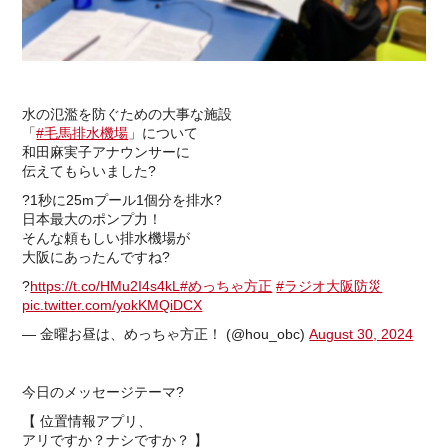
水の氾濫を防ぐための大事な施設
「
#毛馬排水機場
」について
和田麻実子アナウンサーに
伝えてもらいました?
?1秒に25mプール1個分を排水?
日本最大のポンプ力！
そんな頼もしい排水機場が
大阪にあったんですね?
?
https://t.co/HMu2I4s4kL
#めっちゃ方正
#ラジオ大阪防災
pic.twitter.com/yokKMQiDCX
— 金曜お昼は、めっちゃ方正！ (@hou_obc)
August 30, 2024
今日のメッセージテーマ?
【 位置情報アプリ、
アリですか？ナシですか？ 】