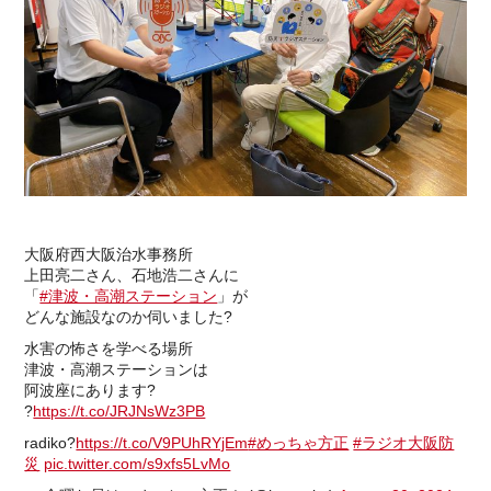
大阪府西大阪治水事務所
上田亮二さん、石地浩二さんに
「
#津波・高潮ステーション
」が
どんな施設なのか伺いました?
水害の怖さを学べる場所
津波・高潮ステーションは
阿波座にあります?
?
https://t.co/JRJNsWz3PB
radiko?
https://t.co/V9PUhRYjEm
#めっちゃ方正
#ラジオ大阪防
災
pic.twitter.com/s9xfs5LvMo