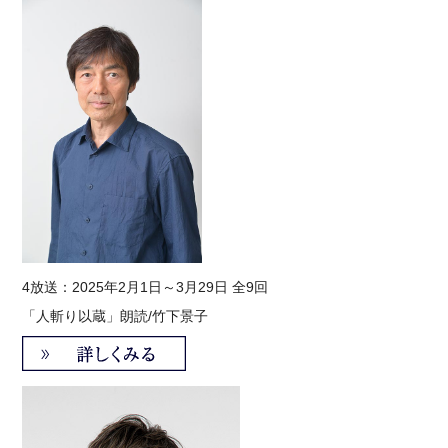
4
放送：2025年2月1日～3月29日 全9回
「人斬り以蔵」
朗読/竹下景子