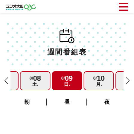
週間番組表
07
08
09
10
1
/
8/
8/
8/
8/
金.
土.
日.
月.
火.
朝
昼
夜