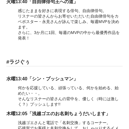
火曜13:40「自由律俳句王への道」
感じたままを好きに表現する俳句、自由律俳句。
リスナーの皆さんからお寄せいただいた自由律俳句をカ
ベポスター・永見さんが詠んで楽しみ、毎週MVPを決め
ます。
さらに、3か月に1回、毎週のMVPの中から最優秀作品を
発表！
#ラジぐぅ
水曜13:40「シン・プッシュマン」
何かを応援している、頑張っている、何かを始める、始
めたい・・。
そんなリスナーの皆さんの背中を、優しく（時には激し
く？）プッシュします!!
木曜12:05「浅越ゴエのお名刺ちょうだいします」
浅越ゴエさんと電話で「名刺交換」するコーナー。
応接室でお客様と名刺交換をして、おしゃべりするイメ