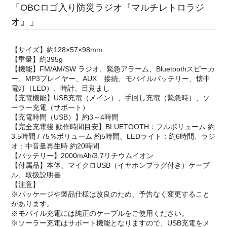
「OBCロゴ入り防災ラジオ『マルチレトロラジ
オ』」
【サイズ】約128×57×98mm
【重量】約395g
【機能】FM/AM/SW ラジオ、緊急アラーム、Bluetoothスピーカ
ー、MP3プレイヤー、AUX 接続、モバイルバッテリー、懐中
電灯（LED）、時計、目覚まし
【充電機能】USB充電（メイン）、手回し充電（緊急時）、ソ
ーラー充電（サポート）
【充電時間（USB）】約3～4時間
【完全充電後 動作時間目安】BLUETOOTH：フルボリューム 約
3.5時間 / 75％ボリューム 約5時間、LEDライト：約6時間、ラジ
オ：中音量再生時 約20時間
【バッテリー】2000mAh/3.7リチウムイオン
【付属品】本体、マイクロUSB（イヤホンプラグ付き）ケーブ
ル、取扱説明書
【注意】
※パッケージや製品仕様は改良のため、予告なく変更すること
があります。
※モバイル充電には純正のケーブルをご使用ください。
※ソーラー充電はサポート機能となりますので、USB充電をメ