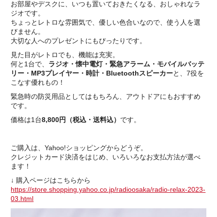
お部屋やデスクに、いつも置いておきたくなる、おしゃれなラ
ジオです。
ちょっとレトロな雰囲気で、優しい色合いなので、使う人を選
びません。
大切な人へのプレゼントにもぴったりです。
見た目がレトロでも、機能は充実。
何と1台で、
ラジオ・懐中電灯・緊急アラーム・モバイルバッテ
リー・MP3プレイヤー・時計・Bluetoothスピーカー
と、7役を
こなす優れもの！
緊急時の防災用品としてはもちろん、アウトドアにもおすすめ
です。
価格は1台
8,800円（税込・送料込）
です。
ご購入は、Yahoo!ショッピングからどうぞ。
クレジットカード決済をはじめ、いろいろなお支払方法が選べ
ます！
↓ 購入ページはこちらから
https://store.shopping.yahoo.co.jp/radioosaka/radio-relax-2023-
03.html