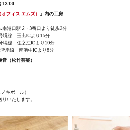
13:00
M’s（オフィス エムズ）
」内の工房
港口駅 2・3番口より徒歩2分
玉出ICより15分
ICより10分
中ICより8分
綾音（松竹芸能）
ノキボール）
りいたします。