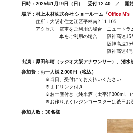
日時：2025年1月19日（日） 受付 12:40 ／ 開始 
場所：村上木材株式会社 ショールーム「
Office 
住所：大阪市住之江区平林南2-11-105
アクセス：電車をご利用の場合 ニュートラム南
車をご利用の場合 阪神高速15号堺線 
阪神高速15号堺線 住之江
阪神高速4号湾岸線 南港
出演：原田年晴（ラジオ大阪アナウンサー）、清水
参加費：お一人様 2,000円（税込）
※当日、受付にてお支払いください
※１ドリンク付き
※お土産付き（純米酒（太平洋300ml、ヒ
※お作り頂くレジンコースターは後日お送
参加人数：30名様