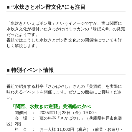
■ “水炊きとポン酢文化”にも注目
「水炊きといえばポン酢」というイメージですが、実は関西に
水炊き文化が根付いたきっかけはミツカンの「味ぽん®」の発売
だったようです。
番組ではこうした水炊きとポン酢文化との関係性についても詳
しく解説します。
■ 特別イベント情報
番組で紹介する料亭『さかばやし』さんの「美酒鍋」を実際に
味わえるイベントを開催します。ぜひこの機会にご賞味くださ
い。
「関西、水炊きの逆襲」美酒鍋の夕べ
開催日 ： 2025年11月28日（金）19:00～
会 場 ： 蔵の料亭「さかばやし」（兵庫県神戸市東灘
区）2階
料 金 ： お一人様 11,000円（税込）（前菜・お造り・