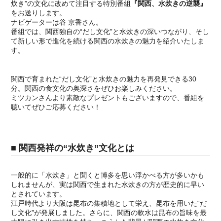
炊き”の文化に改めて注目する特別番組
『関西、水炊きの逆襲』
をお送りします。
ナビゲーターは谷 京香さん。
番組では、関西独自の“だし文化”と水炊きの深いつながり、そし
て新しい形で進化を続ける関西の水炊きの魅力を紹介いたしま
す。
関西で育まれた“だし文化”と水炊きの魅力を再発見できる30
分。関西の食文化の奥深さをぜひお楽しみください。
ミツカンさんより素敵なプレゼントもございますので、番組を
聴いてぜひご応募ください！
■ 関西発祥の“水炊き”文化とは
一般的に「水炊き」と聞くと博多を思い浮かべる方が多いかも
しれませんが、実は関西で生まれた水炊きの方が歴史的に早い
とされています。
江戸時代より大阪は昆布の集積地として栄え、昆布を用いた“だ
し文化”が発展しました。さらに、関西の軟水は昆布の旨味を最