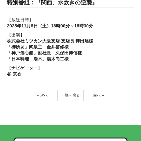
特別番組：『関西、水炊きの逆襲』
【放送日時】
2025年11月8日（土）18時00分～18時30分
【出演】
株式会社ミツカン大阪支店 支店長 稗田旭様
「御所坊」陶泉主 金井啓修様
「神戸酒心館」副社長 久保田博信様
「日本料理 湯木」湯木尚二様
【ナビゲーター】
谷 京香
« 次へ
一覧へ戻る
前へ »