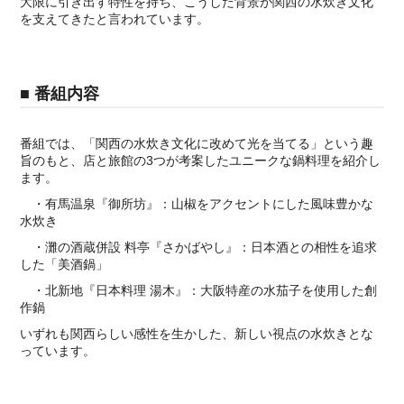
大限に引き出す特性を持ち、こうした背景が関西の水炊き文化
を支えてきたと言われています。
■ 番組内容
番組では、「関西の水炊き文化に改めて光を当てる」という趣
旨のもと、店と旅館の3つが考案したユニークな鍋料理を紹介し
ます。
・有馬温泉『御所坊』：山椒をアクセントにした風味豊かな
水炊き
・灘の酒蔵併設 料亭『さかばやし』：日本酒との相性を追求
した「美酒鍋」
・北新地『日本料理 湯木』：大阪特産の水茄子を使用した創
作鍋
いずれも関西らしい感性を生かした、新しい視点の水炊きとな
っています。