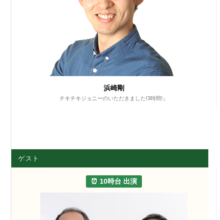
浜崎剛
チキチキジョニーのいただきました!3時間!』
ゲスト
⏰ 10時台 出演