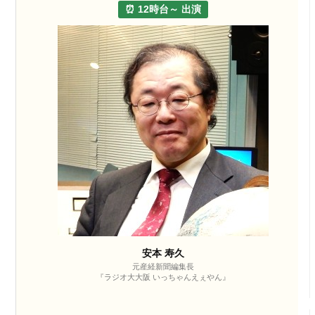
⏰ 12時台～ 出演
安本 寿久
元産経新聞編集長
『ラジオ大大阪 いっちゃんえぇやん』