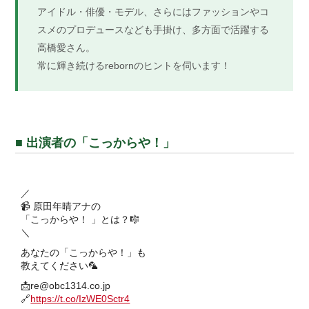
アイドル・俳優・モデル、さらにはファッションやコ
スメのプロデュースなども手掛け、多方面で活躍する
高橋愛さん。
常に輝き続けるrebornのヒントを伺います！
■ 出演者の「こっからや！」
／
📹 原田年晴アナの
「こっからや！ 」とは？🎼
＼
あなたの「こっからや！」も
教えてください🦜
📩re@obc1314.co.jp
🔗
https://t.co/IzWE0Sctr4