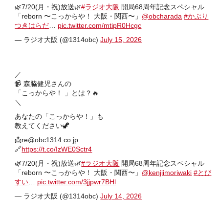
🌿7/20(月・祝)放送🌿
#ラジオ大阪
開局68周年記念スペシャル
「reborn 〜こっからや！ 大阪・関西〜」
@obcharada
#かぶり
つきはらだ
…
pic.twitter.com/mtipR0Hcgc
— ラジオ大阪 (@1314obc)
July 15, 2026
／
📹 森脇健児さんの
「こっからや！ 」とは？🔥
＼
あなたの「こっからや！」も
教えてください🦖
📩re@obc1314.co.jp
🔗
https://t.co/IzWE0Sctr4
🌿7/20(月・祝)放送🌿
#ラジオ大阪
開局68周年記念スペシャル
「reborn 〜こっからや！ 大阪・関西〜」
@kenjiimoriwaki
#とび
すい
…
pic.twitter.com/3jjpwr7BHl
— ラジオ大阪 (@1314obc)
July 14, 2026