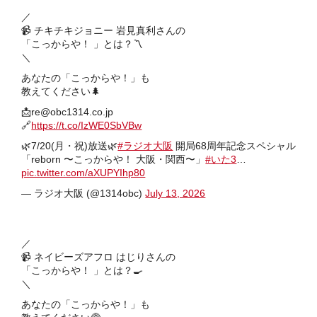
／
📹 チキチキジョニー 岩見真利さんの
「こっからや！ 」とは？〽️
＼
あなたの「こっからや！」も
教えてください🌲
📩re@obc1314.co.jp
🔗
https://t.co/IzWE0SbVBw
🌿7/20(月・祝)放送🌿
#ラジオ大阪
開局68周年記念スペシャル
「reborn 〜こっからや！ 大阪・関西〜」
#いた3
…
pic.twitter.com/aXUPYIhp80
— ラジオ大阪 (@1314obc)
July 13, 2026
／
📹 ネイビーズアフロ はじりさんの
「こっからや！ 」とは？🍳
＼
あなたの「こっからや！」も