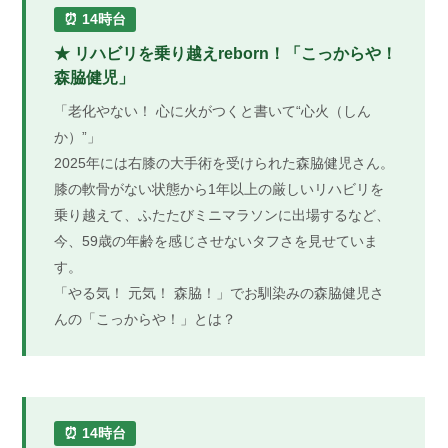
⏰ 14時台
★ リハビリを乗り越えreborn！「こっからや！
森脇健児」
「老化やない！ 心に火がつくと書いて“心火（しん
か）”」
2025年には右膝の大手術を受けられた森脇健児さん。
膝の軟骨がない状態から1年以上の厳しいリハビリを
乗り越えて、ふたたびミニマラソンに出場するなど、
今、59歳の年齢を感じさせないタフさを見せていま
す。
「やる気！ 元気！ 森脇！」でお馴染みの森脇健児さ
んの「こっからや！」とは？
⏰ 14時台