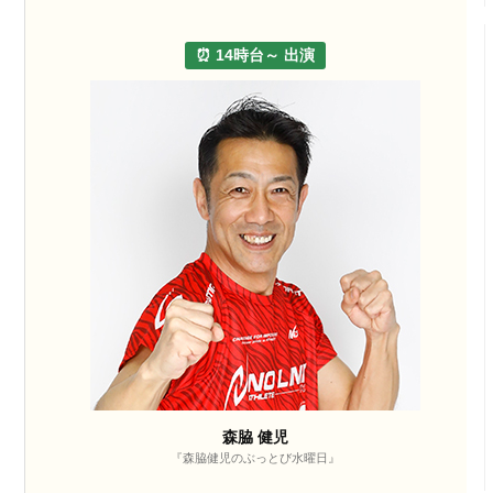
⏰ 14時台～ 出演
森脇 健児
『森脇健児のぶっとび水曜日』