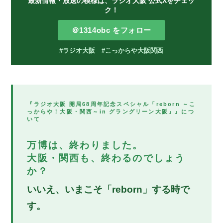
最新情報・放送の模様は、ラジオ大阪 公式Xをチェッ
ク！
＠1314obc をフォロー
#ラジオ大阪
#こっからや大阪関西
『ラジオ大阪 開局68周年記念スペシャル「reborn ～こ
っからや！大阪・関西～in グラングリーン大阪」』につ
いて
万博は、終わりました。
大阪・関西も、終わるのでしょう
か？
いいえ、いまこそ「reborn」する時で
す。