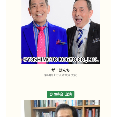
ザ・ぼんち
第61回上方漫才大賞 受賞
⏰ 9時台 出演