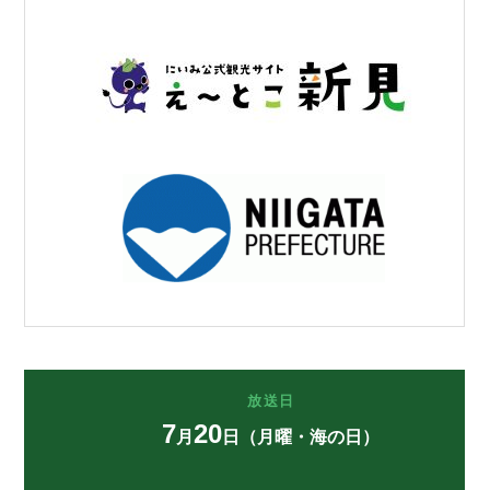
放送日
7
20
月
日（月曜・海の日）