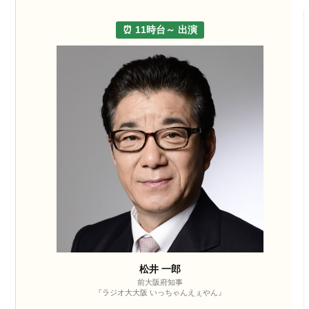
⏰ 11時台～ 出演
松井 一郎
前大阪府知事
『ラジオ大大阪 いっちゃんえぇやん』