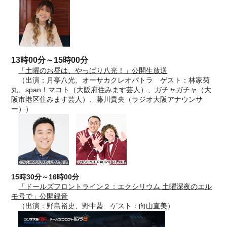
13時00分～15時00分
「土曜のお昼は、やっぱり八光！」公開生放送
（出演：月亭八光、オーサカクレオパトラ ゲスト：林家菊
丸、span！マコト（大阪府住みます芸人）、ガチャガチャ（大
阪市港区住みます芸人）、藤川貴央（ラジオ大阪アナウンサ
ー））
15時30分～16時00分
「ドールズフロントライン２：エクシリウム 土曜深夜のエル
モ号で」公開録音
（出演：野島裕史、野中藍 ゲスト：向山直美）