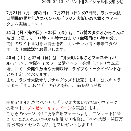
2025.07.13
[イベント][スペシャル][お知らせ]
7月21日（月・海の日）～7月27日（日）の7日間
、ラジオ大阪
は
開局67周年記念スペシャル「ラジオ大阪いのち輝くウィー
ク」
を実施します！
21日（月・海の日）～25日（金）
は、
”万博スタジオからこんに
ちは”
と題して、
11時～16時55分
まで（
金曜日は16時30分
ま
で）のワイド番組を万博会場内「カンテレ万博・未来スタジ
オ」より
生放送
でお届けします。
26日（土）
と
27日（日）
は、
”弁天町ふるさとフェスティバ
ル”
として、大阪ベイタワー２階イベント会場「アトリウム広
場」にて、
公開生放送や公開収録、ライブやトークイベントな
ど
を予定しております。
また、ラジオ大阪オリジナルグッズも販売します。公式キャラ
クター「弁天 おび氏」の命名を祝し、新商品も登場！
開局67周年記念スペシャル「ラジオ大阪いのち輝くウィーク」
の期間中、
プレゼントキャンペーン
を実施します。
こちらのページ下部にある専用フォームより、アンケートに答
えていただいた方の中から抽選で10名様に「2025大阪・関西万
博 公式ライセンス商品」をプレゼントします！