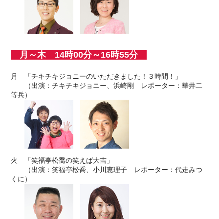
月～木 14時00分～16時55分
月 「チキチキジョニーのいただきました！３時間！」
（出演：チキチキジョニー、浜崎剛 レポーター：華井二
等兵）
火 「笑福亭松喬の笑えば大吉」
（出演：笑福亭松喬、小川恵理子 レポーター：代走みつ
くに）