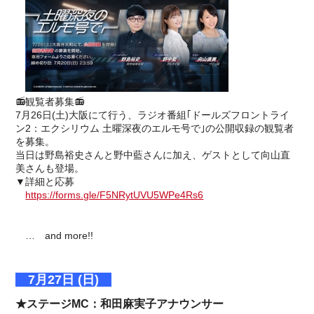
📻観覧者募集📻
7月26日(土)大阪にて行う、ラジオ番組｢ドールズフロントライ
ン2：エクシリウム 土曜深夜のエルモ号で｣の公開収録の観覧者
を募集。
当日は野島裕史さんと野中藍さんに加え、ゲストとして向山直
美さんも登場。
▼詳細と応募
https://forms.gle/F5NRytUVU5WPe4Rs6
… and more!!
7月27日 (日)
★ステージMC：和田麻実子アナウンサー