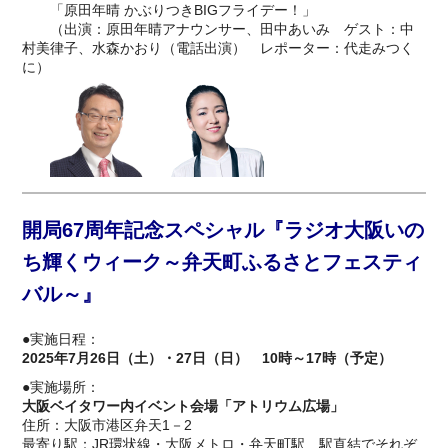
「原田年晴 かぶりつきBIGフライデー！」
（出演：原田年晴アナウンサー、田中あいみ ゲスト：中
村美律子、水森かおり（電話出演） レポーター：代走みつく
に）
開局67周年記念スペシャル『ラジオ大阪いの
ち輝くウィーク～弁天町ふるさとフェスティ
バル～』
●実施日程：
2025年7月26日（土）・27日（日） 10時～17時（予定）
●実施場所：
大阪ベイタワー内イベント会場「アトリウム広場」
住所：大阪市港区弁天1－2
最寄り駅：JR環状線・大阪メトロ・弁天町駅 駅直結でそれぞ