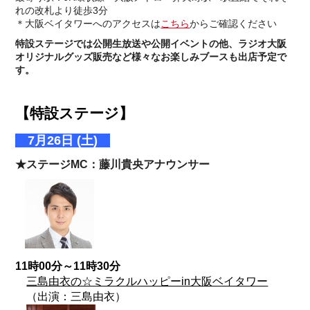
れの改札より徒歩3分
＊大阪ベイタワーへのアクセスは
こちら
からご確認ください
特設ステージでは公開生放送や公開イベントの他、ラジオ大阪
オリジナルグッズ販売など様々なお楽しみブースも出店予定で
す。
【特設ステージ】
7月26日 (土)
★ステージMC：藤川貴央アナウンサー
11時00分～11時30分
三島由衣の☆ミラクルハッピーin大阪ベイタワー
（出演：三島由衣）