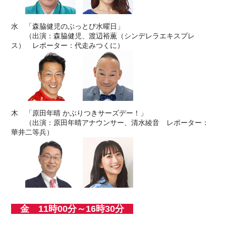
水 「森脇健児のぶっとび水曜日」
（出演：森脇健児、渡辺裕薫（シンデレラエキスプレ
ス） レポーター：代走みつくに）
木 「原田年晴 かぶりつきサーズデー！」
（出演：原田年晴アナウンサー、清水綾音 レポーター：
華井二等兵）
金 11時00分～16時30分