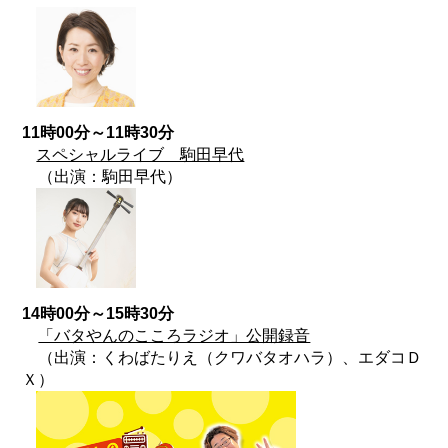
11時00分～11時30分
スペシャルライブ 駒田早代
（出演：駒田早代）
14時00分～15時30分
「バタやんのこころラジオ」公開録音
（出演：くわばたりえ（クワバタオハラ）、エダコＤ
Ｘ）