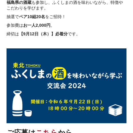
福島県の酒蔵
も参加し、ふくしまの酒を味わいながら、特徴や
こだわりを学びます。
抽選で
ペア10組20名
をご招待！
参加費は
お一人2,000円
。
締切は
【9月12日（木）】必着分
です。
ご応募は
こちら
から