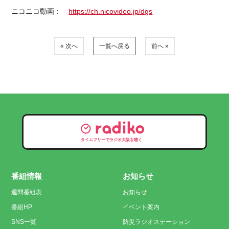
ニコニコ動画：
https://ch.nicovideo.jp/dgs
« 次へ
一覧へ戻る
前へ »
タイムフリーでラジオ大阪を聴く
番組情報
お知らせ
週間番組表
お知らせ
番組HP
イベント案内
SNS一覧
防災ラジオステーション