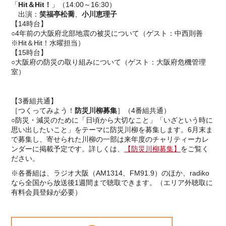
「
Hit＆Hit！
」（14:00～16:30）
出演：
笑福亭松喬
、
小川恵理子
【14時台】
○4年前の大阪府北部地震の被災について（ゲスト：中西則善
※Hit＆Hit！水曜担当）
【15時台】
○大阪府の防災の取り組みについて（ゲスト：大阪府危機管理
室）
【3番組共通】
［つくってみよう！
防災川柳募集
］（4番組共通）
○防災・減災のために「日頃から大切なこと」「いざという時に
思い出したいこと」をテーマに防災川柳を募集します。6月末ま
で募集し、寄せられた川柳の一部は来年度のチャリティーカレ
ンダーに掲載予定です。詳しくは、
【防災川柳募集】
をご覧く
ださい。
※各番組は、ラジオ大阪（AM1314、FM91.9）のほか、radiko
なら全国から放送後1週間まで聴取できます。（エリア外聴取に
有料会員登録が必要）