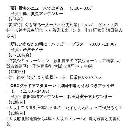
「
藤川貴央のニュースでござる
」（6:30～8:00）
出演：
藤川貴央アナウンサー
【7時台】
○災害時に命を守る一人一人の防災対策について（ゲスト：阪
神・淡路大震災記念 人と防災未来センター主任研究員 河田慈人
さん）
「
新しいあなたの朝に！ハッピー・プラス
」（8:00～11:00）
出演：
若宮テイ子
【8～10時台】
○防災シミュレーション「藤川貴央の防災ウォーク～京橋駅(大
阪市都島区)→千林商店街(大阪市旭区)～」中継
【10時台】
○㐧一衛材「水たまり吸収シート」日常使いのススメ
「
OBCグッドアフタヌーン！原田年晴 かぶりつきフライデ
ー！
」（11:00～14:00）
出演：
原田年晴アナウンサー
、
和田麻実子アナウンサー
【12時台】
○大阪トヨタ自動車本社ビルの「たすかんねん」って何だろう？
【13時台】
○大阪府北部地震から4年・大阪モノレールの震災被害と災害対
策