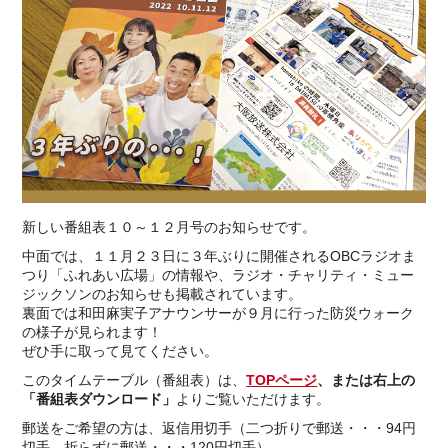
新しい番組表１０～１２月号のお知らせです。
中面では、１１月２３日に３年ぶりに開催されるOBCラジオま
つり「ふれあい広場」の情報や、ラジオ・チャリティ・ミュー
ジックソンのお知らせも掲載されています。
裏面では和田麻実子アナウンサーが９月に行った防災ウォーク
の様子が見られます！
ぜひ手に取って見てください。
このタイムテーブル（番組表）は、
TOPページ
、または右上の
「番組表ダウンロード」
よりご覧いただけます。
郵送をご希望の方は、返信用切手（二つ折りで郵送・・・94円
切手、折らずに郵送・・・120円切手）